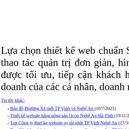
Lựa chọn thiết kế web chuẩ
thao tác quản trị đơn giản, h
được tối ưu, tiếp cận khách
doanh của các cá nhân, doanh 
Tin tức khác:
Bản đồ Phường Xã mới TP Vinh và Nghệ An
(10/7/2025)
Thiết kế website hàng nông sản Ocop Nghệ An Hà Tĩnh
(19/11/
Top Công ty thiet ke website uy tín nhất TP Vinh Nghệ An
(27/3