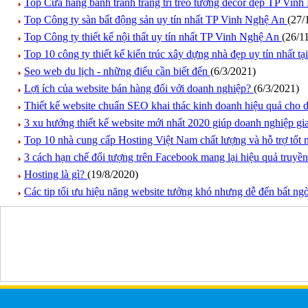
Top Cửa hàng bánh tranh trang trí treo tường decor đẹp TP Vin
Top Công ty sàn bất động sản uy tín nhất TP Vinh Nghệ An
(27/
Top Công ty thiết kế nội thất uy tín nhất TP Vinh Nghệ An
(26/1
Top 10 công ty thiết kế kiến trúc xây dựng nhà đẹp uy tín nhất 
Seo web du lịch - những điểu cần biết đến
(6/3/2021)
Lợi ích của website bán hàng đối với doanh nghiệp?
(6/3/2021)
Thiết kế website chuẩn SEO khai thác kinh doanh hiệu quả cho
3 xu hướng thiết kế website mới nhất 2020 giúp doanh nghiệp gi
Top 10 nhà cung cấp Hosting Việt Nam chất lượng và hỗ trợ tốt 
3 cách hạn chế đối tượng trên Facebook mang lại hiệu quả truyề
Hosting là gì?
(19/8/2020)
Các tip tối ưu hiệu năng website tưởng khó nhưng dễ đến bất ng