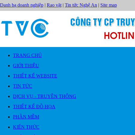
Danh bạ doanh nghiệp
|
Rao vặt
|
Tin tức Nghệ An
|
Site map
TRANG CHỦ
GIỚI THIỆU
THIẾT KẾ WEBSITE
TIN TỨC
DỊCH VỤ - TRUYỀN THÔNG
THIẾT KẾ ĐỒ HỌA
PHẦN MỀM
KIẾN THỨC