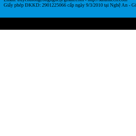
Giấy phép ĐKKD: 2901225066 cấp ngày 9/3/2010 tại Nghệ An - Gi