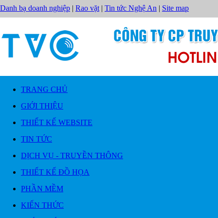
Danh bạ doanh nghiệp
|
Rao vặt
|
Tin tức Nghệ An
|
Site map
TRANG CHỦ
GIỚI THIỆU
THIẾT KẾ WEBSITE
TIN TỨC
DỊCH VỤ - TRUYỀN THÔNG
THIẾT KẾ ĐỒ HỌA
PHẦN MỀM
KIẾN THỨC