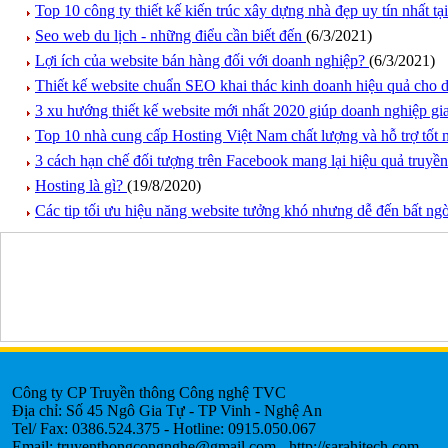
Top 10 công ty thiết kế kiến trúc xây dựng nhà đẹp uy tín nhất 
Seo web du lịch - những điểu cần biết đến
(6/3/2021)
Lợi ích của website bán hàng đối với doanh nghiệp?
(6/3/2021)
Thiết kế website chuẩn SEO khai thác kinh doanh hiệu quả cho
3 xu hướng thiết kế website mới nhất 2020 giúp doanh nghiệp gi
Top 10 nhà cung cấp Hosting Việt Nam chất lượng và hỗ trợ tốt 
3 cách hạn chế đối tượng trên Facebook mang lại hiệu quả truyề
Hosting là gì?
(19/8/2020)
Các tip tối ưu hiệu năng website tưởng khó nhưng dễ đến bất ng
Công ty CP Truyền thông Công nghệ TVC
Địa chỉ: Số 45 Ngô Gia Tự - TP Vinh - Nghệ An
Tel/ Fax: 0386.524.375 - Hotline: 0915.050.067
Email: truyenthongcongnghe@gmail.com - http://sarahitech.com