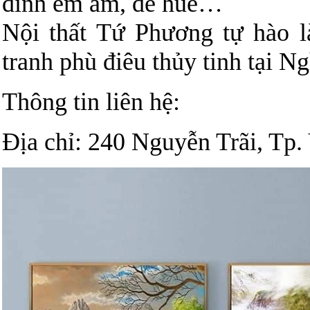
đình êm ấm, đề huề…
Nội thất Tứ Phương tự hào l
tranh phù điêu thủy tinh tại N
Thông tin liên hệ:
Địa chỉ: 240 Nguyễn Trãi, Tp.