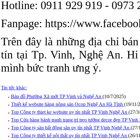
Hotline: 0911 929 919 - 0973 
Fanpage: https://www.facebook
Trên đây là những địa chỉ bán
tín tại Tp. Vinh, Nghệ An. H
mình bức tranh ưng ý.
Tin tức khác:
Bản đồ Phường Xã mới TP Vinh và Nghệ An
(10/7/2025)
Thiết kế website hàng nông sản Ocop Nghệ An Hà Tĩnh
(19/11/
Top Công ty thiet ke website uy tín nhất TP Vinh Nghệ An
(27/3
Top Cửa hàng bánh tranh trang trí treo tường decor đẹp TP Vin
Top Công ty sàn bất động sản uy tín nhất TP Vinh Nghệ An
(27/
Top Công ty thiết kế nội thất uy tín nhất TP Vinh Nghệ An
(26/1