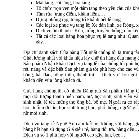
Mai táng, cát táng, hỏa táng
Tổ chức trọn vẹn một đám tang theo yêu cầu của kh
Tắm rửa, trang điểm, khâm liệm….
Dựng phông rạp, trang trí khánh tiết lễ tang
Các loại xe phục vụ tang lễ: Xe dẫn linh, xe Rồng,
Dịch vụ âm thanh : Kèn, trống truyền thống; dàn kè
Tất cả các loại hàng hóa phục vụ lễ tang như: Quan t
gậy…
Địa chỉ danh sách Cửa hàng Tốt nhất chúng tôi là trung 
Chất lượng nhất với khẩu hiệu lấy chữ tín hàng đầu mang đ
Sản phẩm Nhập khẩu Dịch vụ tang lễ của chúng tôi phù hợp
rét, nắng và đặc biệt Sản phẩm giá tốt phù hợp cho các 
băng, hải đảo, nông thôn, thành thị…..Dịch vụ Trọn gói 
khách đến vừa lòng khách đi.
Cửa hàng chúng tôi có nhiều Bảng giá Sản phẩm Hàng Ch
mọi đối tượng thanh niên nam, nữ, học sinh, sinh viên và
sinh nhật, lễ tết, mừng thọ ông bà, bố mẹ. Ngoài ra có
học, tuổi mới lớn, học sinh trung học, phổ thông, người gi
nữ mới sinh.
Dịch vụ tang lễ Nghệ An cam kết nói không với hàng giả,
hàng hết hạn sử dụng Giá siêu rẻ, hàng đổi trả, hàng đ
Dịch vụ số 1 phù hợp với người cao gầy, lùn, béo…