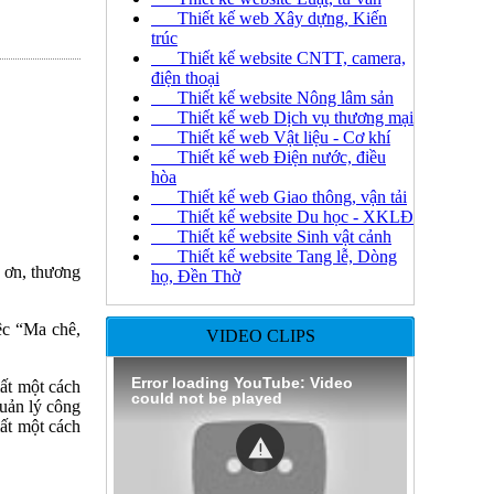
Thiết kế web Xây dựng, Kiến
trúc
Thiết kế website CNTT, camera,
điện thoại
Thiết kế website Nông lâm sản
Thiết kế web Dịch vụ thương mại
Thiết kế web Vật liệu - Cơ khí
Thiết kế web Điện nước, điều
hòa
Thiết kế web Giao thông, vận tải
Thiết kế website Du học - XKLĐ
Thiết kế website Sinh vật cảnh
Thiết kế website Tang lễ, Dòng
ớ ơn, thương
họ, Đền Thờ
iệc “Ma chê,
VIDEO CLIPS
Error loading YouTube: Video
ất một cách
could not be played
Quản lý công
mất một cách