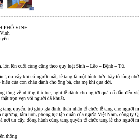
H PHỐ VINH
 Vinh
uyên
, lớn lên cuối cùng cũng theo quy luật Sinh – Lão – Bệnh – Tử.
n”, do vậy khi có người mất, lễ tang là một hình thức bày tỏ lòng nh
ạo hiếu của con cháu dành cho ông bà, cha mẹ khi qua đời.
lúng túng về những thủ tục, nghi lễ dành cho người quá cố dẫn đến v
thật trọn vẹn với người đã khuất.
tang quyến, trợ giúp gia đình, thân nhân tổ chức lễ tang cho người m
ín ngưỡng, tâm linh, phong tục tập quán của người Việt Nam, công ty 
 là nơi tin cậy, đồng hành cùng tang quyến tổ chức tang lễ cho người 
yền thống