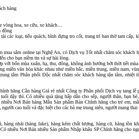
ách hàng
 xe vòng hoa, xe cữu, xe khách…
n đồng
ài các loại, tiểu quách, bình đựng tro cốt, trang trí ban thờ tam cấp, 
tâm mua sắm online tại Nghệ An, có Dịch vụ Tốt nhất chăm sóc khách h
ến cho bạn niềm tin và sự hài lòng.
 với bốn mùa xuân, hạ, thu, đông, không ảnh hưởng bởi thời tiết mùa
vùng miền văn hóa khác nhau như miền bắc, miền trung, miền nam, vùn
trung tâm Phân phối Độc nhất chăm sóc khách hàng tận tâm, nhiệt tì
ính hãng Cần hàng Giá rẻ nhất Công ty Phân phối Dịch vụ tang lễ 
 tuổi dậy thì. Có nhiều quà tặng hấp dẫn cho sếp, người thân, bạn bè
 rất nhiều Nơi Bán hàng Mẫu Sản phẩm Bán Chính hãng cho trẻ em, mầ
à, người cao tuổi và đặc biệt cho các bà mẹ trung niên, người mang thai
 hàng nhái (hàng fake), hàng kém chất lượng, hàng cũ, hàng tồn kho
ểu…Có nhiều Nơi Bán nhiều Sản phẩm Nhập khẩu SP Chính hãng cho ngư