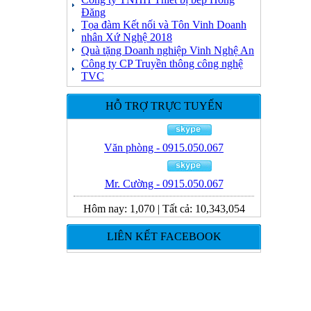
Đăng
Tọa đàm Kết nối và Tôn Vinh Doanh
nhân Xứ Nghệ 2018
Quà tặng Doanh nghiệp Vinh Nghệ An
Công ty CP Truyền thông công nghệ
TVC
HỖ TRỢ TRỰC TUYẾN
Văn phòng - 0915.050.067
Mr. Cường - 0915.050.067
Hôm nay:
1,070
|
Tất cả:
10,343,054
LIÊN KẾT FACEBOOK