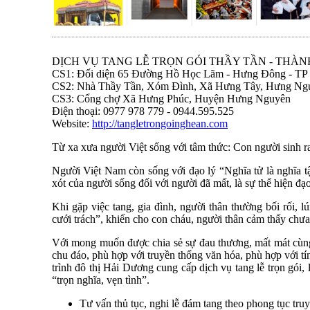
DỊCH VỤ TANG LỄ TRỌN GÓI THẦY TẦN - THÀN
CS1: Đối diện 65 Đường Hồ Học Lãm - Hưng Đông - TP
CS2: Nhà Thầy Tần, Xóm Đình, Xã Hưng Tây, Hưng Ng
CS3: Cổng chợ Xã Hưng Phúc, Huyện Hưng Nguyên
Điện thoại: 0977 978 779 - 0944.595.525
Website:
http://tangletrongoinghean.com
Từ xa xưa người Việt sống với tâm thức: Con người sinh ra
Người Việt Nam còn sống với đạo lý “Nghĩa tử là nghĩa tậ
xót của người sống đối với người đã mất, là sự thể hiện đ
Khi gặp việc tang, gia đình, người thân thường bối rối, 
cưới trách”, khiến cho con cháu, người thân cảm thấy chưa 
Với mong muốn được chia sẻ sự đau thương, mất mát cùng 
chu đáo, phù hợp với truyền thống văn hóa, phù hợp với t
trình đô thị Hải Dương cung cấp dịch vụ tang lễ trọn gói,
“trọn nghĩa, vẹn tình”.
Tư vấn thủ tục, nghi lễ đám tang theo phong tục tru