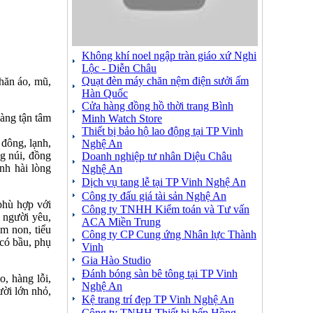
Không khí noel ngập tràn giáo xứ Nghi
Lộc - Diễn Châu
Quạt đèn máy chăn nệm điện sưởi ấm
khăn áo, mũ,
Hàn Quốc
Cửa hàng đồng hồ thời trang Bình
àng tận tâm
Minh Watch Store
Thiết bị bảo hộ lao động tại TP Vinh
 đông, lạnh,
Nghệ An
g núi, đồng
Doanh nghiệp tư nhân Diệu Châu
nh hài lòng
Nghệ An
Dịch vụ tang lễ tại TP Vinh Nghệ An
Công ty đấu giá tài sản Nghệ An
phù hợp với
Công ty TNHH Kiểm toán và Tư vấn
, người yêu,
ACA Miền Trung
m non, tiểu
Công ty CP Cung ứng Nhân lực Thành
 có bầu, phụ
Vinh
Gia Hào Studio
Đánh bóng sàn bê tông tại TP Vinh
, hàng lỗi,
Nghệ An
ời lớn nhỏ,
Kệ trang trí đẹp TP Vinh Nghệ An
Công ty TNHH Thiết bị bếp Hồng