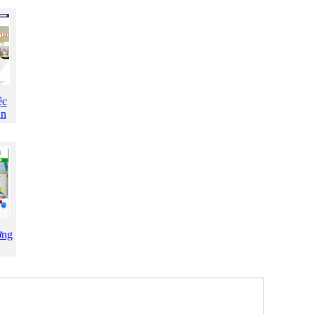
ệc
An
ờng