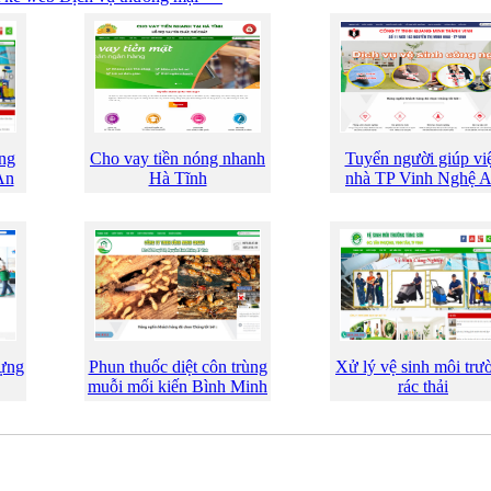
ng
Cho vay tiền nóng nhanh
Tuyển người giúp vi
An
Hà Tĩnh
nhà TP Vinh Nghệ 
dựng
Phun thuốc diệt côn trùng
Xử lý vệ sinh môi trư
muỗi mối kiến Bình Minh
rác thải