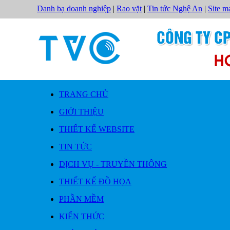
Danh bạ doanh nghiệp
|
Rao vặt
|
Tin tức Nghệ An
|
Site m
TRANG CHỦ
GIỚI THIỆU
THIẾT KẾ WEBSITE
TIN TỨC
DỊCH VỤ - TRUYỀN THÔNG
THIẾT KẾ ĐỒ HỌA
PHẦN MỀM
KIẾN THỨC