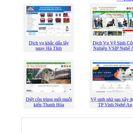
Dịch vụ khắc dấu lấy
Dịch Vụ Vệ Sinh Cô
ngay Hà Tĩnh
Nghiệp VSIP Nghệ 
Diệt côn trùng mối muỗi
Vệ sinh nhà sau xây 
kiến Thanh Hóa
TP Vinh Nghệ An