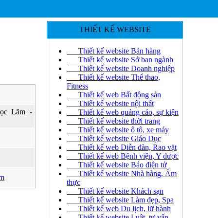
THIẾT KẾ WEBSITE
Thiết kế website Bán hàng
Thiết kế website Sở ban ngành
Thiết kế website Doanh nghiệp
Thiết kế website Thể thao,
Fitness
Thiết kế web Bất động sản
Thiết kế website nội thất
ọc Lãm -
Thiết kế web quảng cáo, sự kiện
Thiết kế website thời trang
Thiết kế website ô tô, xe máy
Thiết kế website Giáo Dục
Thiết kế web Diễn đàn, Rao vặt
Thiết kế web Bệnh viện, Y dược
Thiết kế website Báo điện tử
Thiết kế website Nhà hàng, Ẩm
om
thực
Thiết kế website Khách sạn
Thiết kế website Làm đẹp, Spa
Thiết kế web Du lịch, lữ hành
Thiết kế website Luật, tư vấn