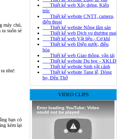
Thiết kế web Xây dựng, Kiến
trúc
Thiết kế website CNTT, camera,
điện thoại
ng máy chủ,
Thiết kế website Nông lâm sản
 ra suôn sẻ
Thiết kế web Dịch vụ thương mại
Thiết kế web Vật liệu - Cơ khí
Thiết kế web Điện nước, điều
hòa
Thiết kế web Giao thông, vận tải
Thiết kế website Du học - XKLĐ
Thiết kế website Sinh vật cảnh
 ra như:
Thiết kế website Tang lễ, Dòng
họ, Đền Thờ
VIDEO CLIPS
Error loading YouTube: Video
could not be played
rằng bạn có
ặng kèm lại