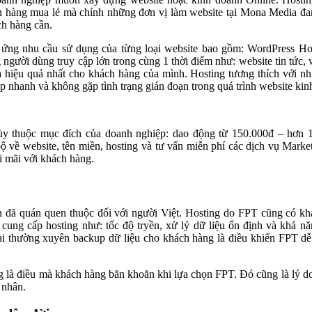
h hàng mua lẻ mà chính những đơn vị làm website tại Mona Media đ
ch hàng cần.
 ứng nhu cầu sử dụng của từng loại website bao gồm: WordPress Ho
gười dùng truy cập lớn trong cùng 1 thời điểm như: website tin tức, 
và hiệu quả nhất cho khách hàng của mình. Hosting tương thích với nh
 nhanh và không gặp tình trạng gián đoạn trong quá trình website ki
y thuộc mục đích của doanh nghiệp: dao động từ 150.000đ – hơn 1
bộ về website, tên miền, hosting và tư vấn miễn phí các dịch vụ Marke
i mãi với khách hàng.
n đã quán quen thuộc đối với người Việt. Hosting do FPT cũng có kh
ung cấp hosting như: tốc độ tryền, xử lý dữ liệu ổn định và khả n
lại thường xuyên backup dữ liệu cho khách hàng là điều khiến FPT d
áng là điều mà khách hàng băn khoăn khi lựa chọn FPT. Đó cũng là lý 
 nhân.