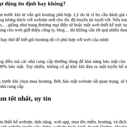
oạt động ổn định hay không?
 trước khi tư vấn gói hosting phù hợp. Lý do là vì họ cần đánh giá
g tương thích với website mới cho tốc độ truyền tải tuyệt vời. Nếu tr
n,….giống như trang thương mại điện tử hoặc một web thiết kế trực tu
sting cho web giới thiệu công ty, blog… thì không cần tới quá nhiều du
hạy thử để biết gói hosting đó có phù hợp với web của mình
ững điều mà các nhà cung cấp thường dùng để khả năng bảo mật của 
i 99% bảo mật. Tuy nhiên, không có gì khó khi đưa ra một tuyên bố
rước khi chọn mua hosting. Bởi, bảo mật website rất quan trọng, sẽ l
 nhà cung cấp.
m tốt nhất, uy tín
m thiết kế website, tính năng, web app, mua tên miền, hosting, và dic
anh nghiệp muốn xây dựng website hoặc kinh doanh Online. Hostin