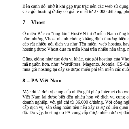
Bên cạnh đó, nhờ ít khi gặp trục trặc nên các web sử dụng
Các gói hosting ở đây có giá rẻ nhất từ 27.000 đ/tháng, p
7 – Vhost
Ở miền Bắc có “ông lớn” HostVN thì ở miền Nam cũng k
năm nhưng Vhost nhanh chóng khẳng định thương hiệu của
cấp rất nhiều gói dịch vụ như Tên miền, web hosting hay
hosting được Vhost đưa ra triển khai trên nhiều nền tảng,
Cũng giống như các đơn vị khác, các gói hosting của Vh
mã nguồn hơn, như: WordPress, Magento, Joomla, CS-Cart
mua gói hosting tại đây sẽ được miễn phí tên miền các đuôi
8 – PA Việt Nam
Mặc dù là đơn vị cung cấp nhiều giải pháp Internet cho 
Việt Nam lại được biết đến nhiều hơn về dịch vụ cung 
doanh nghiệp, với giá chỉ từ 36.000 đ/tháng. Với công n
cấp dịch vụ, sẵn sàng hoàn tiền nếu xảy ra sự cố liên qua
độ. Do vậy, hosting do PA cung cấp được nhiều đơn vị đánh