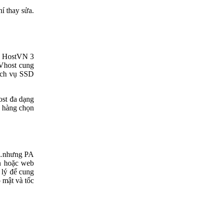
í thay sửa.
au HostVN 3
 Vhost cung
Dịch vụ SSD
ost đa dạng
h hàng chọn
tử…nhưng PA
ân hoặc web
 lý để cung
 mật và tốc