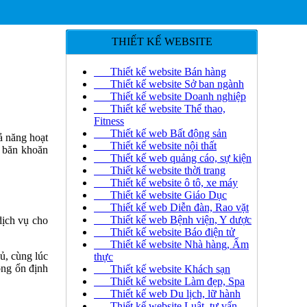
THIẾT KẾ WEBSITE
Thiết kế website Bán hàng
Thiết kế website Sở ban ngành
Thiết kế website Doanh nghiệp
Thiết kế website Thể thao,
Fitness
Thiết kế web Bất động sản
ả năng hoạt
Thiết kế website nội thất
g băn khoăn
Thiết kế web quảng cáo, sự kiện
Thiết kế website thời trang
Thiết kế website ô tô, xe máy
Thiết kế website Giáo Dục
Thiết kế web Diễn đàn, Rao vặt
Thiết kế web Bệnh viện, Y dược
dịch vụ cho
Thiết kế website Báo điện tử
Thiết kế website Nhà hàng, Ẩm
hủ, cùng lúc
thực
ộng ổn định
Thiết kế website Khách sạn
Thiết kế website Làm đẹp, Spa
Thiết kế web Du lịch, lữ hành
Thiết kế website Luật, tư vấn