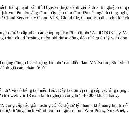
khách hàng mạnh sẵn thì Digistar được đánh giá là doanh nghiệp cung 
c dịch vụ trên nền tảng đám mây gần như đầu tiên của ngành công nghệ 
 như Cloud Server hay Cloud VPS, Cloud file, Cloud Email… cho khách
ng xuyên được cập nhật các công nghệ mới nhất như AntiDDOS hay 
ng trình cloud hositng miễn phí được đông đảo nhà quản lý web đón
ó là cộng đồng chia sẻ rộng lớn như các diễn đàn: VN-Zoom, Sinhvi
đánh giá cao, chấm 9/10.
âu đời và có tiếng tại miền Bắc. Đây là đơn vị cung cấp các ứng dụng 
ữu trữ wêb với 13 năm kinh nghiệm cùng hơn 40.000 khách hàng.
N cung cấp các gói hosting có tốc độ xử lý nhanh, khả năng lưu trữ ổ
y đều được tương thích với nhiều mã nguồn như: WordPress, NukeViet