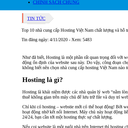
CHÍNH SÁCH CHUNG
TIN TỨC
Top 10 nhà cung cấp Hosting Việt Nam chất lượng và hỗ tr
Tin đăng ngày: 4/11/2020 - Xem: 5483
Như đã biết, Hosting là một phần rất quan trọng đối với w
động ổn định của website sau này. Do vậy, công đoạn ch
không biết nên chọn nhà cung cấp hosting Việt Nam nào tốt
Hosting là gì?
Hosting là khái niệm được các nhà quản lý web “nằm lòng”,
thuê không gian trên máy chủ để lưu trữ file và duy trì web
Chỉ khi có hosting – webstie mới có thể hoạt động! Bởi web
hoạt động nhờ kết nối Internet. Máy chủ này hoạt động li
24/24, bạn cần tới một hosting thực sự chất lượng.
Nếu coi website là một ngôi nhà trên Internet thì hosting