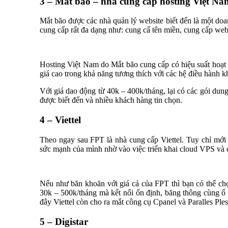
3 – Mắt bão – nhà cung cấp hosting Việt Na
Mắt bão được các nhà quản lý website biết đến là một doa
cung cấp rất đa dạng như: cung cấ tên miền, cung cấp web
Hosting Việt Nam do Mắt bão cung cấp có hiệu suất hoạt 
giá cao trong khả năng tương thích với các hệ điều hành k
Với giá dao động từ 40k – 400k/tháng, lại có các gói dung
được biết đến và nhiều khách hàng tin chọn.
4 – Viettel
Theo ngay sau FPT là nhà cung cấp Viettel. Tuy chỉ mới 
sức mạnh của mình nhờ vào việc triển khai cloud VPS và c
Nếu như băn khoăn với giá cả của FPT thì bạn có thể chọ
30k – 500k/tháng mà kết nối ổn định, băng thông cùng ổ
đây Viettel còn cho ra mắt công cụ Cpanel và Paralles Ple
5 – Digistar