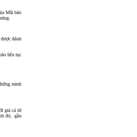
của Mắt bão
sting.
n được đánh
ão liên tục
 chứng minh
i giá cả từ
ạnh đó, gần