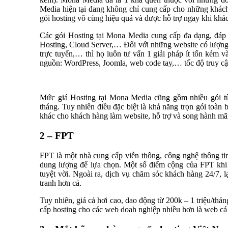
Media hiện tại đang không chỉ cung cấp cho những khác
gói hosting vô cùng hiệu quả và được hỗ trợ ngay khi khá
Các gói Hosting tại Mona Media cung cấp đa dạng, đáp
Hosting, Cloud Server,… Đối với những website có lượng n
trực tuyến,… thì họ luôn tư vấn 1 giải pháp ít tốn kém 
nguồn: WordPress, Joomla, web code tay,… tốc độ truy cập
Mức giá Hosting tại Mona Media cũng gồm nhiều gói tù
tháng. Tuy nhiên điều đặc biệt là khả năng trọn gói toàn 
khác cho khách hàng làm website, hỗ trợ và song hành mã
2 – FPT
FPT là một nhà cung cấp viễn thông, công nghệ thông ti
dung lượng để lựa chọn. Một số điểm cộng của FPT khi c
tuyệt vời. Ngoài ra, dịch vụ chăm sóc khách hàng 24/7, 
tranh hơn cả.
Tuy nhiên, giá cả hơi cao, dao động từ 200k – 1 triệu/th
cấp hosting cho các web doah nghiệp nhiều hơn là web cá