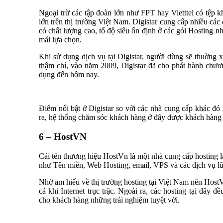
Ngoại trừ các tập đoàn lớn như FPT hay Vietttel có tệp 
lớn trên thị trường Việt Nam. Digistar cung cấp nhiều cá
có chất lượng cao, tố độ siêu ổn định ở các gói Hosting
mái lựa chọn.
Khi sử dụng dịch vụ tại Digistar, người dùng sẽ thuờ
thậm chí, vào năm 2009, Digistar đã cho phát hành chươ
dụng đến hôm nay.
Điểm nổi bật ở Digistar so với các nhà cung cấp khác đ
ra, hệ thống chăm sóc khách hàng ở đây được khách hàng 
6 – HostVN
Cái tên thương hiệu HostVn là một nhà cung cấp hosting l
như Tên miền, Web Hosting, email, VPS và các dịch vụ l
Nhờ am hiểu về thị trường hosting tại Việt Nam nên HostV
cả khi Internet trục trặc. Ngoài ra, các hosting tại đâ
cho khách hàng những trải nghiệm tuyệt vời.