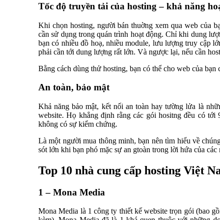
Tốc độ truyền tải của hosting – khả năng h
Khi chọn hosting, người bán thuờng xem qua web của bạn
cần sử dụng trong quán trình hoạt động. Chỉ khi dung lượn
bạn có nhiều đồ hoạ, nhiều module, lưu lượng truy cập lớ
phải cần tới dung lượng rất lớn. Và ngược lại, nếu cần ho
Bằng cách dùng thử hosting, bạn có thể cho web của bạn c
An toàn, bảo mật
Khả năng bảo mật, kết nối an toàn hay tường lửa là nh
website. Họ khẳng định rằng các gói hositng đều có tớ
không có sự kiểm chứng.
Là một người mua thông minh, bạn nên tìm hiểu về chúng t
sót lớn khi bạn phó mặc sự an gtoàn trong lời hứa của các
Top 10 nhà cung cấp hosting Việt Na
1 – Mona Media
Mona Media là 1 công ty thiết kế website trọn gói (bao gồ
kèm). Mona Media đã là 1 khá quen thuộc với những do