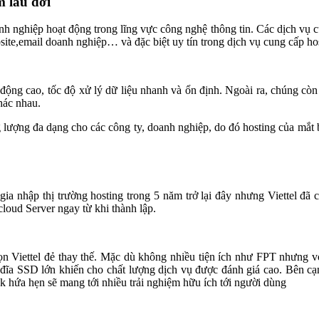
m lâu đời
nh nghiệp hoạt động trong lĩng vực công nghệ thông tin. Các dịch vụ 
site,email doanh nghiệp… và đặc biệt uy tín trong dịch vụ cung cấp ho
động cao, tốc độ xử lý dữ liệu nhanh và ổn định. Ngoài ra, chúng cò
hác nhau.
 lượng đa dạng cho các công ty, doanh nghiệp, do đó hosting của mắt b
gia nhập thị trường hosting trong 5 năm trở lại đây nhưng Viettel đã
loud Server ngay từ khi thành lập.
n Viettel đẻ thay thế. Mặc dù không nhiều tiện ích như FPT nhưng vớ
 đĩa SSD lớn khiến cho chất lượng dịch vụ được đánh giá cao. Bên c
sk hứa hẹn sẽ mang tới nhiều trải nghiệm hữu ích tới người dùng