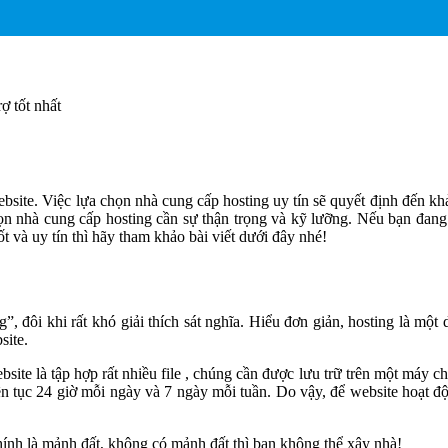
ợ tốt nhất
ebsite. Việc lựa chọn nhà cung cấp hosting uy tín sẽ quyết định đến kh
ọn nhà cung cấp hosting cần sự thận trọng và kỹ lưỡng. Nếu bạn đan
 và uy tín thì hãy tham khảo bài viết dưới đây nhé!
 đôi khi rất khó giải thích sát nghĩa. Hiểu đơn giản, hosting là một 
site.
site là tập hợp rất nhiều file , chúng cần được lưu trữ trên một máy c
ên tục 24 giờ mỗi ngày và 7 ngày mỗi tuần. Do vậy, để website hoạt đ
 chính là mảnh đất, không có mảnh đất thì bạn không thể xây nhà!