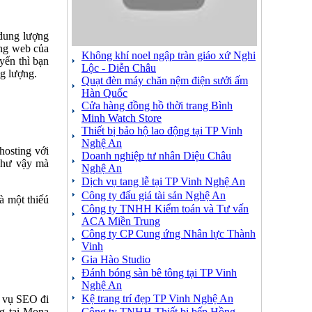
 dung lượng
ang web của
Không khí noel ngập tràn giáo xứ Nghi
yến thì bạn
Lộc - Diễn Châu
ng lượng.
Quạt đèn máy chăn nệm điện sưởi ấm
Hàn Quốc
Cửa hàng đồng hồ thời trang Bình
Minh Watch Store
Thiết bị bảo hộ lao động tại TP Vinh
Nghệ An
hosting với
Doanh nghiệp tư nhân Diệu Châu
 như vậy mà
Nghệ An
Dịch vụ tang lễ tại TP Vinh Nghệ An
Công ty đấu giá tài sản Nghệ An
à một thiếú
Công ty TNHH Kiểm toán và Tư vấn
ACA Miền Trung
Công ty CP Cung ứng Nhân lực Thành
Vinh
Gia Hào Studio
Đánh bóng sàn bê tông tại TP Vinh
Nghệ An
Kệ trang trí đẹp TP Vinh Nghệ An
h vụ SEO đi
Công ty TNHH Thiết bị bếp Hồng
g tại Mona