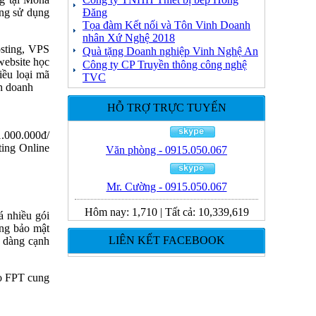
Đăng
ang sử dụng
Tọa đàm Kết nối và Tôn Vinh Doanh
nhân Xứ Nghệ 2018
sting, VPS
Quà tặng Doanh nghiệp Vinh Nghệ An
website học
Công ty CP Truyền thông công nghệ
iều loại mã
TVC
nh doanh
HỖ TRỢ TRỰC TUYẾN
.000.000đ/
ting Online
Văn phòng - 0915.050.067
Mr. Cường - 0915.050.067
Hôm nay:
1,710
|
Tất cả:
10,339,619
á nhiều gói
ăng bảo mật
LIÊN KẾT FACEBOOK
ễ dàng cạnh
do FPT cung