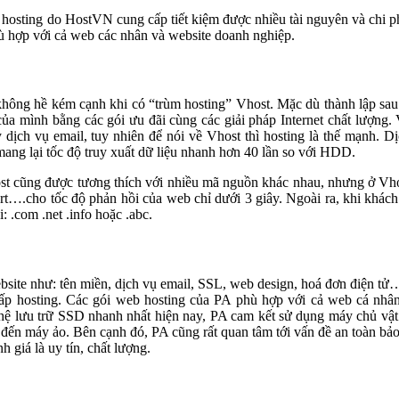
 hosting do HostVN cung cấp tiết kiệm được nhiều tài nguyên và chi ph
hù hợp với cả web các nhân và website doanh nghiệp.
hông hề kém cạnh khi có “trùm hosting” Vhost. Mặc dù thành lập s
 mình bằng các gói ưu đãi cùng các giải pháp Internet chất lượng.
 dịch vụ email, tuy nhiên để nói về Vhost thì hosting là thế mạnh. 
 mang lại tốc độ truy xuất dữ liệu nhanh hơn 40 lần so với HDD.
ost cũng được tương thích với nhiều mã nguồn khác nhau, nhưng ở Vh
….cho tốc độ phản hồi của web chỉ dưới 3 giây. Ngoài ra, khi khác
: .com .net .info hoặc .abc.
website như: tên miền, dịch vụ email, SSL, web design, hoá đơn điện 
cấp hosting. Các gói web hosting của PA phù hợp với cả web cá nh
ghệ lưu trữ SSD nhanh nhất hiện nay, PA cam kết sử dụng máy chủ vật
n đến máy ảo. Bên cạnh đó, PA cũng rất quan tâm tới vấn đề an toàn bảo
 giá là uy tín, chất lượng.