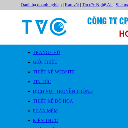
Danh bạ doanh nghiệp
|
Rao vặt
|
Tin tức Nghệ An
|
Site m
TRANG CHỦ
GIỚI THIỆU
THIẾT KẾ WEBSITE
TIN TỨC
DỊCH VỤ - TRUYỀN THÔNG
THIẾT KẾ ĐỒ HỌA
PHẦN MỀM
KIẾN THỨC