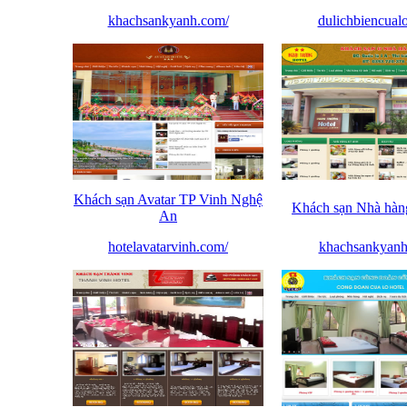
khachsankyanh.com/
dulichbiencual
Khách sạn Avatar TP Vinh Nghệ
Khách sạn Nhà hà
An
hotelavatarvinh.com/
khachsankyan