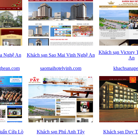
Khách sạn Victory
ia Nghệ An
Khách sạn Sao Mai Vinh Nghệ An
An
ghean.com
saomaihotelvinh.com
khachsanap
Tuấn Cửa Lò
Khách sạn Phú Anh Tây
Khách sạn Duy T