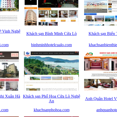
P Vinh Nghệ
Khách sạn Bình Minh Cửa Lò
Khách sạn Biển
i.com
binhminhhotelcualo.com
khachsanbienth
ghi Xuân Hà
Khách sạn Phố Hoa Cửa Lò Nghệ
Anh Quân Hotel V
An
h.com
khachsanphohoa.com
anhquanhot