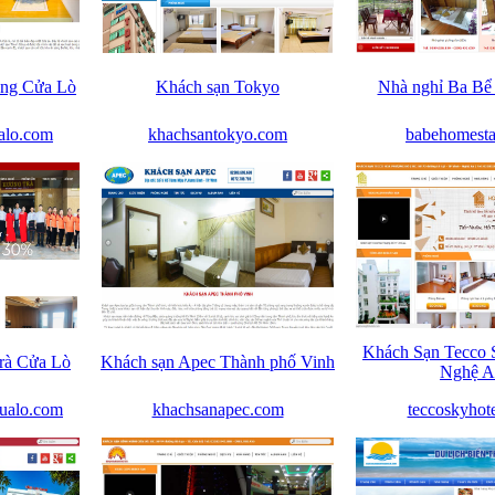
ông Cửa Lò
Khách sạn Tokyo
Nhà nghỉ Ba Bể
alo.com
khachsantokyo.com
babehomest
Khách Sạn Tecco 
rà Cửa Lò
Khách sạn Apec Thành phố Vinh
Nghệ A
ualo.com
khachsanapec.com
teccoskyhot