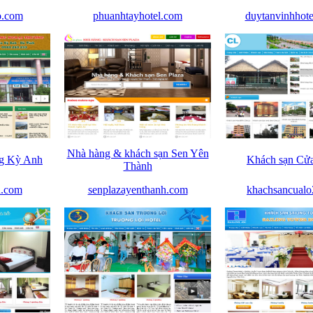
o.com
phuanhtayhotel.com
duytanvinhhote
Nhà hàng & khách sạn Sen Yên
ng Kỳ Anh
Khách sạn Cử
Thành
h.com
senplazayenthanh.com
khachsancual