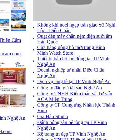
Không khí noel ngập tràn giáo xứ Nghi
Lộc - Diễn Châu
Quạt đèn máy chăn nệm điện sưởi ấm
 Thiên Cầm
Hàn Quốc
Cửa hàng đồng hồ thời trang Bình
Minh Watch Store
iencam.com
Thiết bị bảo hộ lao động tại TP Vinh
Nghệ An
Doanh nghiệp tư nhân Diệu Châu
Nghệ An
Dịch vụ tang lễ tại TP Vinh Nghệ An
Công ty đấu giá tài sản Nghệ An
Công ty TNHH Kiểm toán và Tư vấn
ACA Miền Trung
Công ty CP Cung ứng Nhân lực Thành
Vinh
Gia Hào Studio
inh Nghệ An
Đánh bóng sàn bê tông tại TP Vinh
Nghệ An
el.com
Kệ trang trí đẹp TP Vinh Nghệ An
Công ty TNHH Thiết bị bếp Hồng