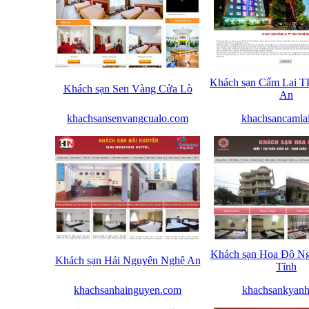
Khách sạn Cẩm Lai T
Khách sạn Sen Vàng Cửa Lò
An
khachsansenvangcualo.com
khachsancamla
Khách sạn Hoa Đô N
Khách sạn Hải Nguyên Nghệ An
Tĩnh
khachsanhainguyen.com
khachsankyan