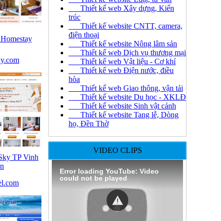
Thiết kế web Xây dựng, Kiến
trúc
Thiết kế website CNTT, camera,
điện thoại
 Homestay
Thiết kế website Nông lâm sản
Thiết kế web Dịch vụ thương mại
ay.com
Thiết kế web Vật liệu - Cơ khí
Thiết kế web Điện nước, điều
hòa
Thiết kế web Giao thông, vận tải
Thiết kế website Du học - XKLĐ
Thiết kế website Sinh vật cảnh
Thiết kế website Tang lễ, Dòng
họ, Đền Thờ
VIDEO CLIPS
Sky TP Vinh
n
Error loading YouTube: Video
could not be played
el.com