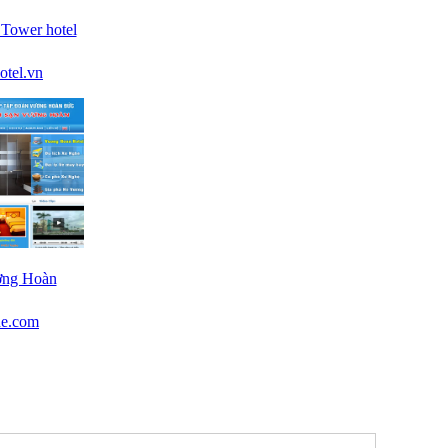
 Tower hotel
otel.vn
ơng Hoàn
he.com