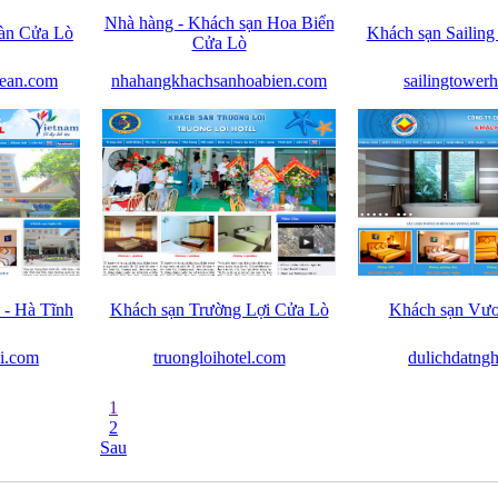
Nhà hàng - Khách sạn Hoa Biển
àn Cửa Lò
Khách sạn Sailing
Cửa Lò
hean.com
nhahangkhachsanhoabien.com
sailingtowerh
- Hà Tĩnh
Khách sạn Trường Lợi Cửa Lò
Khách sạn Vư
ai.com
truongloihotel.com
dulichdatng
1
2
Sau