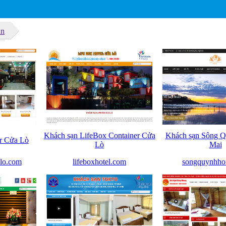
ạn
Khách sạn LifeBox Container Cửa
Khách sạn Sông 
r Cửa Lò
Lò
Mai
lo.com
lifeboxhotel.com
songquynhho