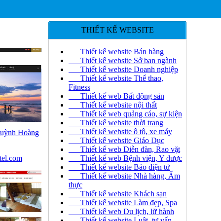
THIẾT KẾ WEBSITE
Thiết kế website Bán hàng
Thiết kế website Sở ban ngành
Thiết kế website Doanh nghiệp
Thiết kế website Thể thao,
Fitness
Thiết kế web Bất động sản
Thiết kế website nội thất
Thiết kế web quảng cáo, sự kiện
Thiết kế website thời trang
Thiết kế website ô tô, xe máy
Quỳnh Hoàng
Thiết kế website Giáo Dục
Thiết kế web Diễn đàn, Rao vặt
tel.com
Thiết kế web Bệnh viện, Y dược
Thiết kế website Báo điện tử
Thiết kế website Nhà hàng, Ẩm
thực
Thiết kế website Khách sạn
Thiết kế website Làm đẹp, Spa
Thiết kế web Du lịch, lữ hành
Thiết kế website Luật, tư vấn