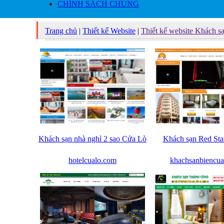
CHÍNH SÁCH CHUNG
Trang chủ
|
Thiết kế Website
|
Thiết kế website Khách s
Khách sạn nhà nghỉ 2 sao Cửa Lò
Khách sạn Red Sta
hotelcualo.com
khachsanbiencua