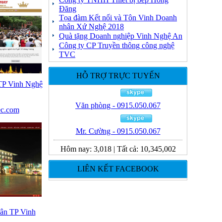
Đăng
Tọa đàm Kết nối và Tôn Vinh Doanh
nhân Xứ Nghệ 2018
Quà tặng Doanh nghiệp Vinh Nghệ An
Công ty CP Truyền thông công nghệ
TVC
HỖ TRỢ TRỰC TUYẾN
 TP Vinh Nghệ
Văn phòng - 0915.050.067
ec.com
Mr. Cường - 0915.050.067
Hôm nay:
3,018
|
Tất cả:
10,345,002
LIÊN KẾT FACEBOOK
ân TP Vinh