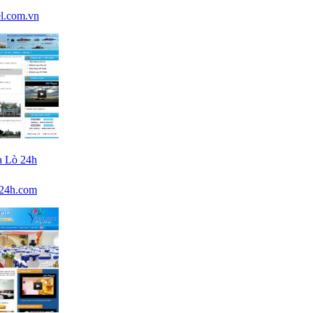
l.com.vn
a Lò 24h
o24h.com