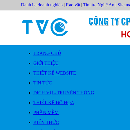
Danh bạ doanh nghiệp
|
Rao vặt
|
Tin tức Nghệ An
|
Site m
TRANG CHỦ
GIỚI THIỆU
THIẾT KẾ WEBSITE
TIN TỨC
DỊCH VỤ - TRUYỀN THÔNG
THIẾT KẾ ĐỒ HỌA
PHẦN MỀM
KIẾN THỨC