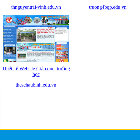
thnguyentrai-vinh.edu.vn
truong4bqp.edu.vn
Thiết kế Website Giáo dục, trường
học
thcschaubinh.edu.vn