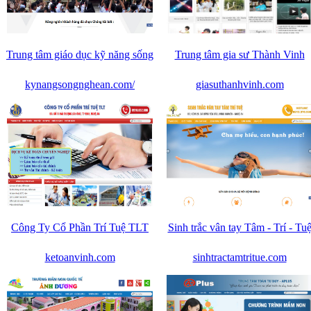
Trung tâm giáo dục kỹ năng sống
Trung tâm gia sư Thành Vinh
kynangsongnghean.com/
giasuthanhvinh.com
Công Ty Cổ Phần Trí Tuệ TLT
Sinh trắc vân tay Tâm - Trí - Tu
ketoanvinh.com
sinhtractamtritue.com