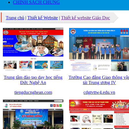
CHÍNH SÁCH CHUNG
Trang chủ
|
Thiết kế Website
|
Thiết kế website Giáo Dục
Trung tâm đào tạo dạy học tiếng
Trường Cao đẳng Giao thông vậ
Đức Nghệ An
tải Trung ương IV
tiengducnghean.com
cdgtvttw4.edu.vn