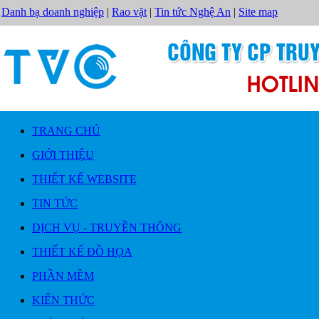
Danh bạ doanh nghiệp
|
Rao vặt
|
Tin tức Nghệ An
|
Site map
TRANG CHỦ
GIỚI THIỆU
THIẾT KẾ WEBSITE
TIN TỨC
DỊCH VỤ - TRUYỀN THÔNG
THIẾT KẾ ĐỒ HỌA
PHẦN MỀM
KIẾN THỨC