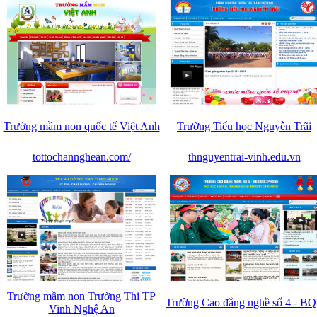
Trường mầm non quốc tế Việt Anh
Trường Tiểu học Nguyễn Trãi
tottochannghean.com/
thnguyentrai-vinh.edu.vn
Trường mầm non Trường Thi TP
Trường Cao đẳng nghề số 4 - B
Vinh Nghệ An