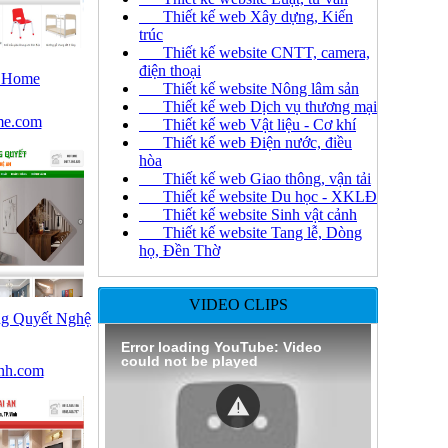
Thiết kế web Xây dựng, Kiến
trúc
Thiết kế website CNTT, camera,
điện thoại
D Home
Thiết kế website Nông lâm sản
Thiết kế web Dịch vụ thương mại
me.com
Thiết kế web Vật liệu - Cơ khí
Thiết kế web Điện nước, điều
hòa
Thiết kế web Giao thông, vận tải
Thiết kế website Du học - XKLĐ
Thiết kế website Sinh vật cảnh
Thiết kế website Tang lễ, Dòng
họ, Đền Thờ
VIDEO CLIPS
ng Quyết Nghệ
Error loading YouTube: Video
could not be played
inh.com