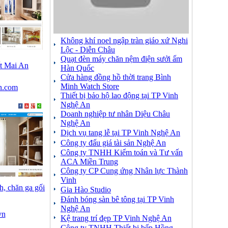
Không khí noel ngập tràn giáo xứ Nghi
Lộc - Diễn Châu
Quạt đèn máy chăn nệm điện sưởi ấm
ất Mai An
Hàn Quốc
Cửa hàng đồng hồ thời trang Bình
Minh Watch Store
n.com
Thiết bị bảo hộ lao động tại TP Vinh
Nghệ An
Doanh nghiệp tư nhân Diệu Châu
Nghệ An
Dịch vụ tang lễ tại TP Vinh Nghệ An
Công ty đấu giá tài sản Nghệ An
Công ty TNHH Kiểm toán và Tư vấn
ACA Miền Trung
Công ty CP Cung ứng Nhân lực Thành
Vinh
, chăn ga gối
Gia Hào Studio
Đánh bóng sàn bê tông tại TP Vinh
Nghệ An
vn
Kệ trang trí đẹp TP Vinh Nghệ An
Công ty TNHH Thiết bị bếp Hồng