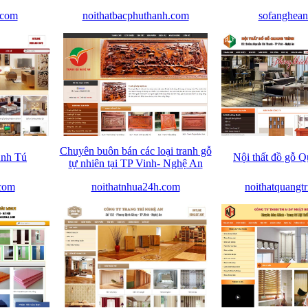
.com
noithatbacphuthanh.com
sofanghea
Chuyên buôn bán các loại tranh gỗ
Anh Tú
Nội thất đồ gỗ Q
tự nhiên tại TP Vinh- Nghệ An
.com
noithatnhua24h.com
noithatquangt