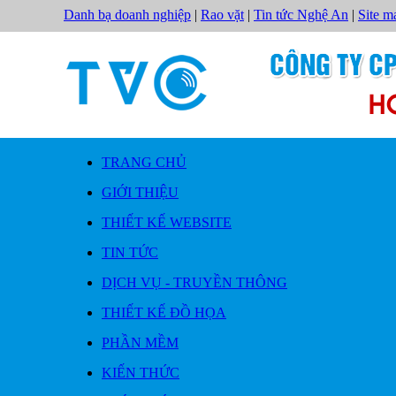
Danh bạ doanh nghiệp
|
Rao vặt
|
Tin tức Nghệ An
|
Site m
TRANG CHỦ
GIỚI THIỆU
THIẾT KẾ WEBSITE
TIN TỨC
DỊCH VỤ - TRUYỀN THÔNG
THIẾT KẾ ĐỒ HỌA
PHẦN MỀM
KIẾN THỨC