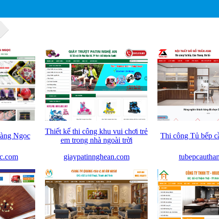
Thiết kế thi công khu vui chơi trẻ
oàng Ngọc
Thi công Tủ bếp c
em trong nhà ngoài trời
c.com
giaypatinnghean.com
tubepcautha