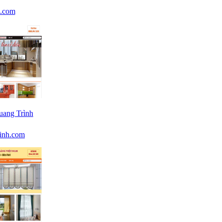
n.com
uang Trình
rinh.com