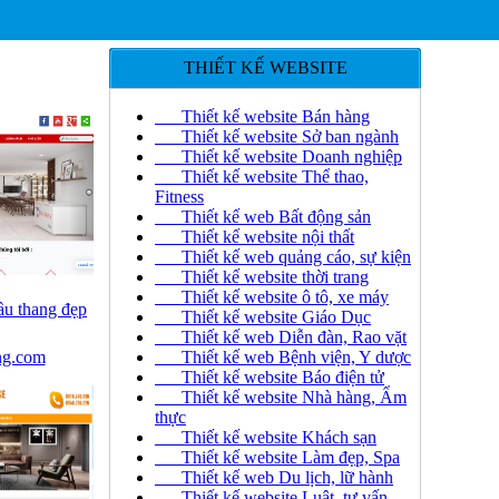
THIẾT KẾ WEBSITE
Thiết kế website Bán hàng
Thiết kế website Sở ban ngành
Thiết kế website Doanh nghiệp
Thiết kế website Thể thao,
Fitness
Thiết kế web Bất động sản
Thiết kế website nội thất
Thiết kế web quảng cáo, sự kiện
Thiết kế website thời trang
Thiết kế website ô tô, xe máy
ầu thang đẹp
Thiết kế website Giáo Dục
Thiết kế web Diễn đàn, Rao vặt
ng.com
Thiết kế web Bệnh viện, Y dược
Thiết kế website Báo điện tử
Thiết kế website Nhà hàng, Ẩm
thực
Thiết kế website Khách sạn
Thiết kế website Làm đẹp, Spa
Thiết kế web Du lịch, lữ hành
Thiết kế website Luật, tư vấn