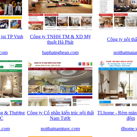
 tại TP Vinh
Công ty TNHH TM & XD Mỹ
Công ty nội th
thuật Hà Phát
.com
haphatnghean.com
noithatmaia
g & Thương
Công ty Cổ phần kiến trúc nội thất
TLhome - Rèm mành
TC
Nam Tước
đệm
h.com
noithatnamtuoc.com
tlhome.