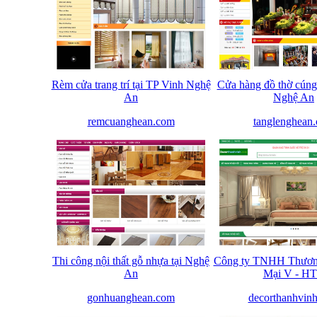
Rèm cửa trang trí tại TP Vinh Nghệ
Cửa hàng đồ thờ cúng
An
Nghệ An
remcuanghean.com
tanglenghean
Thi công nội thất gỗ nhựa tại Nghệ
Công ty TNHH Thươn
An
Mại V - H
gonhuanghean.com
decorthanhvin