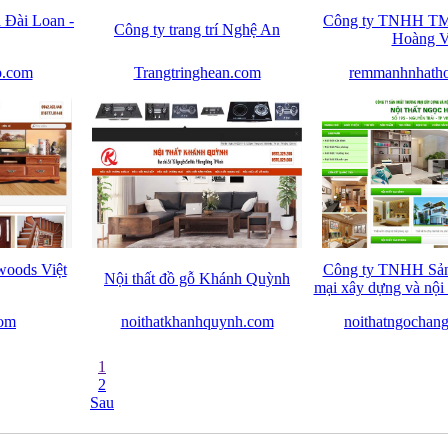
Đài Loan -
Công ty TNHH TM
Công ty trang trí Nghệ An
Hoàng 
p.com
Trangtringhean.com
remmanhnhath
oods Việt
Công ty TNHH Sản
Nội thất đồ gỗ Khánh Quỳnh
mại xây dựng và nội
om
noithatkhanhquynh.com
noithatngochan
1
2
Sau