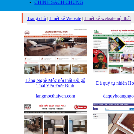
CHÍNH SÁCH CHUNG
Trang chủ
|
Thiết kế Website
|
Thiết kế website nội thất
Làng Nghề Mộc nội thất Đồ gỗ
Đá quý tự nhiên H
Thái Yên Đức Bình
langmocthaiyen.com
daquyhoangngo