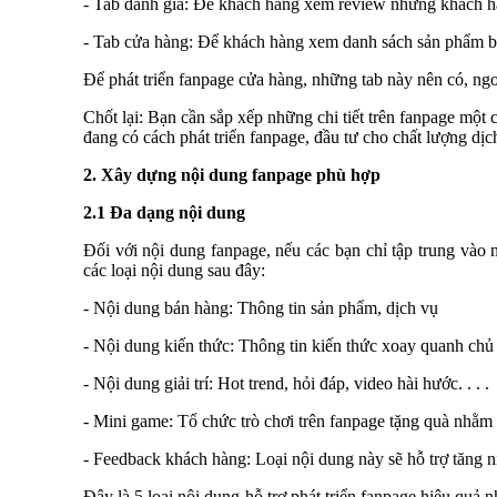
- Tab đánh giá: Để khách hàng xem review những khách h
- Tab cửa hàng: Để khách hàng xem danh sách sản phẩm b
Để phát triển fanpage cửa hàng, những tab này nên có, ngo
Chốt lại: Bạn cần sắp xếp những chi tiết trên fanpage một
đang có cách phát triển fanpage, đầu tư cho chất lượng dịch
2. Xây dựng nội dung fanpage phù hợp
2.1 Đa dạng nội dung
Đối với nội dung fanpage, nếu các bạn chỉ tập trung vào 
các loại nội dung sau đây:
- Nội dung bán hàng: Thông tin sản phẩm, dịch vụ
- Nội dung kiến thức: Thông tin kiến thức xoay quanh chủ
- Nội dung giải trí: Hot trend, hỏi đáp, video hài hước. . . .
- Mini game: Tổ chức trò chơi trên fanpage tặng quà nhằm 
- Feedback khách hàng: Loại nội dung này sẽ hỗ trợ tăng 
Đây là 5 loại nội dung hỗ trợ phát triển fanpage hiệu quả