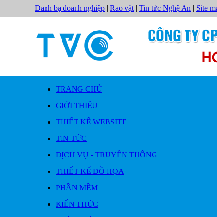
Danh bạ doanh nghiệp
|
Rao vặt
|
Tin tức Nghệ An
|
Site m
TRANG CHỦ
GIỚI THIỆU
THIẾT KẾ WEBSITE
TIN TỨC
DỊCH VỤ - TRUYỀN THÔNG
THIẾT KẾ ĐỒ HỌA
PHẦN MỀM
KIẾN THỨC