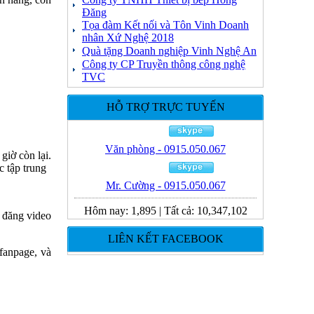
Đăng
Tọa đàm Kết nối và Tôn Vinh Doanh
nhân Xứ Nghệ 2018
Quà tặng Doanh nghiệp Vinh Nghệ An
Công ty CP Truyền thông công nghệ
TVC
HỖ TRỢ TRỰC TUYẾN
Văn phòng - 0915.050.067
giờ còn lại.
 tập trung
Mr. Cường - 0915.050.067
Hôm nay:
1,895
|
Tất cả:
10,347,102
 đăng video
LIÊN KẾT FACEBOOK
 fanpage, và