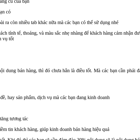
àng cũ của bạn
ạn có
ài ra còn nhiều tab khác nữa mà các bạn có thể sử dụng nhé
 cách tính tế, thoáng, và màu sắc nhẹ nhàng để khách hàng cảm nhận đ
 vụ tốt
nội dung bán hàng, thì đó chưa hẳn là điều tốt. Mà các bạn cần phải 
 đề, hay sản phẩm, dịch vụ mà các bạn đang kinh doanh
tăng tương tác
niềm tin khách hàng, giúp kinh doanh bán hàng hiệu quả
 nhất. Khi đó thì các bạn sẽ cần đảm đảo 30% nội dung sẽ là nội dung b