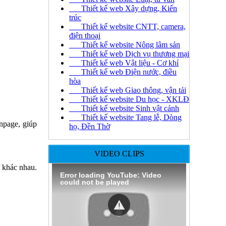
Thiết kế web Xây dựng, Kiến
trúc
Thiết kế website CNTT, camera,
điện thoại
Thiết kế website Nông lâm sản
Thiết kế web Dịch vụ thương mại
Thiết kế web Vật liệu - Cơ khí
Thiết kế web Điện nước, điều
hòa
Thiết kế web Giao thông, vận tải
Thiết kế website Du học - XKLĐ
Thiết kế website Sinh vật cảnh
Thiết kế website Tang lễ, Dòng
anpage, giúp
họ, Đền Thờ
VIDEO CLIPS
b khác nhau.
Error loading YouTube: Video
could not be played