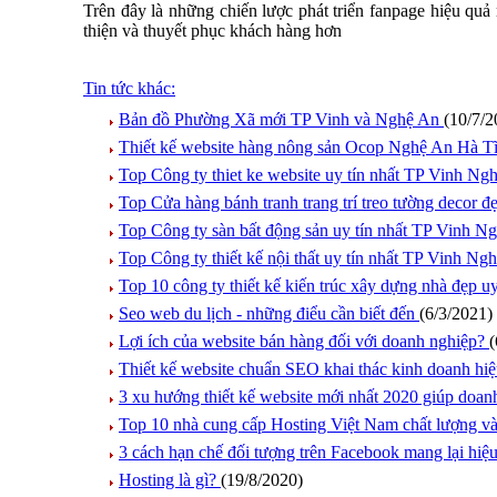
Trên đây là những chiến lược phát triển fanpage hiệu qu
thiện và thuyết phục khách hàng hơn
Tin tức khác:
Bản đồ Phường Xã mới TP Vinh và Nghệ An
(10/7/2
Thiết kế website hàng nông sản Ocop Nghệ An Hà T
Top Công ty thiet ke website uy tín nhất TP Vinh N
Top Cửa hàng bánh tranh trang trí treo tường decor
Top Công ty sàn bất động sản uy tín nhất TP Vinh 
Top Công ty thiết kế nội thất uy tín nhất TP Vinh N
Top 10 công ty thiết kế kiến trúc xây dựng nhà đẹp u
Seo web du lịch - những điểu cần biết đến
(6/3/2021)
Lợi ích của website bán hàng đối với doanh nghiệp?
(
Thiết kế website chuẩn SEO khai thác kinh doanh hi
3 xu hướng thiết kế website mới nhất 2020 giúp doan
Top 10 nhà cung cấp Hosting Việt Nam chất lượng và 
3 cách hạn chế đối tượng trên Facebook mang lại hiệ
Hosting là gì?
(19/8/2020)