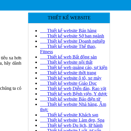
THIẾT KẾ WEBSITE
Thiết kế website Bán hàng
Thiết kế website Sở ban ngành
Thiết kế website Doanh nghiệp
Thiết kế website Thể thao,
Fitness
Thiết kế web Bất động sản
 tiêu xa hơn
Thiết kế website nội thất
a, hãy dành
Thiết kế web quảng cáo, sự kiện
Thiết kế website thời trang
Thiết kế website ô tô, xe máy
Thiết kế website Giáo Dục
 chúng ta có
Thiết kế web Diễn đàn, Rao vặt
Thiết kế web Bệnh viện, Y dược
Thiết kế website Báo điện tử
Thiết kế website Nhà hàng, Ẩm
thực
Thiết kế website Khách sạn
Thiết kế website Làm đẹp, Spa
Thiết kế web Du lịch, lữ hành
Thiết kế website Luật, tư vấn