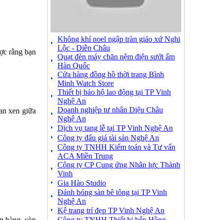
Không khí noel ngập tràn giáo xứ Nghi
Lộc - Diễn Châu
ược rằng bạn
Quạt đèn máy chăn nệm điện sưởi ấm
Hàn Quốc
Cửa hàng đồng hồ thời trang Bình
Minh Watch Store
Thiết bị bảo hộ lao động tại TP Vinh
Nghệ An
Doanh nghiệp tư nhân Diệu Châu
đan xen giữa
Nghệ An
Dịch vụ tang lễ tại TP Vinh Nghệ An
Công ty đấu giá tài sản Nghệ An
Công ty TNHH Kiểm toán và Tư vấn
ACA Miền Trung
Công ty CP Cung ứng Nhân lực Thành
Vinh
Gia Hào Studio
Đánh bóng sàn bê tông tại TP Vinh
Nghệ An
Kệ trang trí đẹp TP Vinh Nghệ An
án hàng, còn
Công ty TNHH Thiết bị bếp Hồng