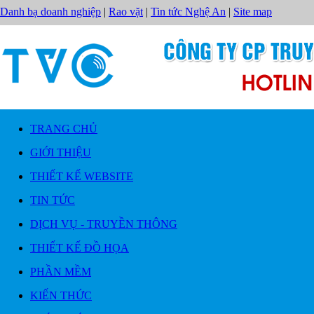
Danh bạ doanh nghiệp
|
Rao vặt
|
Tin tức Nghệ An
|
Site map
TRANG CHỦ
GIỚI THIỆU
THIẾT KẾ WEBSITE
TIN TỨC
DỊCH VỤ - TRUYỀN THÔNG
THIẾT KẾ ĐỒ HỌA
PHẦN MỀM
KIẾN THỨC