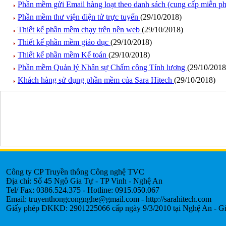
Phần mềm gửi Email hàng loạt theo danh sách (cung cấp miễn p
Phần mềm thư viện điện tử trực tuyến
(29/10/2018)
Thiết kế phần mềm chạy trên nền web
(29/10/2018)
Thiết kế phần mềm giáo dục
(29/10/2018)
Thiết kế phần mềm Kế toán
(29/10/2018)
Phần mềm Quản lý Nhân sự Chấm công Tính lương
(29/10/2018
Khách hàng sử dụng phần mềm của Sara Hitech
(29/10/2018)
Công ty CP Truyền thông Công nghệ TVC
Địa chỉ: Số 45 Ngô Gia Tự - TP Vinh - Nghệ An
Tel/ Fax: 0386.524.375 - Hotline: 0915.050.067
Email: truyenthongcongnghe@gmail.com - http://sarahitech.com
Giấy phép ĐKKD: 2901225066 cấp ngày 9/3/2010 tại Nghệ An - Gi