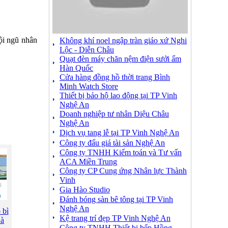
đội ngũ nhân
Không khí noel ngập tràn giáo xứ Nghi
Lộc - Diễn Châu
Quạt đèn máy chăn nệm điện sưởi ấm
Hàn Quốc
Cửa hàng đồng hồ thời trang Bình
Minh Watch Store
Thiết bị bảo hộ lao động tại TP Vinh
Nghệ An
Doanh nghiệp tư nhân Diệu Châu
Nghệ An
Dịch vụ tang lễ tại TP Vinh Nghệ An
Công ty đấu giá tài sản Nghệ An
Công ty TNHH Kiểm toán và Tư vấn
ACA Miền Trung
Công ty CP Cung ứng Nhân lực Thành
Vinh
Gia Hào Studio
Đánh bóng sàn bê tông tại TP Vinh
Nghệ An
 bì
Kệ trang trí đẹp TP Vinh Nghệ An
Hà
Công ty TNHH Thiết bị bếp Hồng