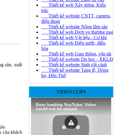
Thiết kế web Xây dựng, Kiến
trúc
Thiết kế website CNTT, camera,
điện thoại
Thiết kế website Nông lâm sản
Thiết kế web Dịch vụ thương mại
Thiết kế web Vật liệu - Cơ khí
Thiết kế web Điện nước, điều
hòa
Thiết kế web Giao thông, vận tải
Thiết kế website Du học - XKLĐ
g sản, xuất
Thiết kế website Sinh vật cảnh
Thiết kế website Tang lễ, Dòng
họ, Đền Thờ
VIDEO CLIPS
Error loading YouTube: Video
could not be played
gày.
u của khách