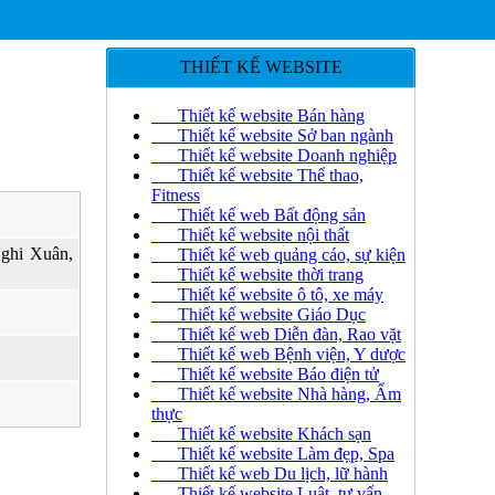
THIẾT KẾ WEBSITE
Thiết kế website Bán hàng
Thiết kế website Sở ban ngành
Thiết kế website Doanh nghiệp
Thiết kế website Thể thao,
Fitness
Thiết kế web Bất động sản
Thiết kế website nội thất
ghi Xuân,
Thiết kế web quảng cáo, sự kiện
Thiết kế website thời trang
Thiết kế website ô tô, xe máy
Thiết kế website Giáo Dục
Thiết kế web Diễn đàn, Rao vặt
Thiết kế web Bệnh viện, Y dược
Thiết kế website Báo điện tử
Thiết kế website Nhà hàng, Ẩm
thực
Thiết kế website Khách sạn
Thiết kế website Làm đẹp, Spa
Thiết kế web Du lịch, lữ hành
Thiết kế website Luật, tư vấn