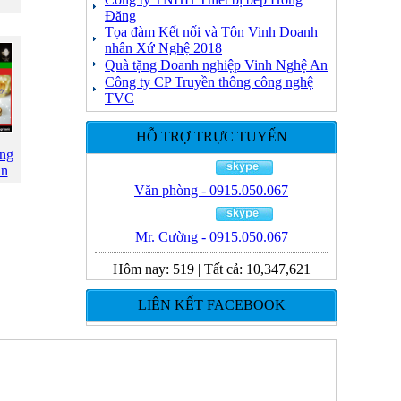
Đăng
Tọa đàm Kết nối và Tôn Vinh Doanh
nhân Xứ Nghệ 2018
Quà tặng Doanh nghiệp Vinh Nghệ An
Công ty CP Truyền thông công nghệ
TVC
HỖ TRỢ TRỰC TUYẾN
ang
An
Văn phòng - 0915.050.067
Mr. Cường - 0915.050.067
Hôm nay:
519
|
Tất cả:
10,347,621
LIÊN KẾT FACEBOOK