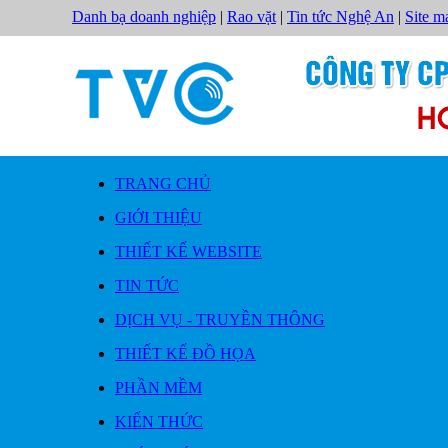
Danh bạ doanh nghiệp
|
Rao vặt
|
Tin tức Nghệ An
|
Site m
TRANG CHỦ
GIỚI THIỆU
THIẾT KẾ WEBSITE
TIN TỨC
DỊCH VỤ - TRUYỀN THÔNG
THIẾT KẾ ĐỒ HỌA
PHẦN MỀM
KIẾN THỨC