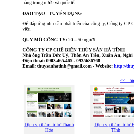
hàng trong nước và quốc tế.
ĐÀO TẠO - TUYỂN DỤNG
Để đáp ứng nhu cầu phát triển của công ty, Công ty CP Ch
viên
QUY MÔ CÔNG TY:
20 – 50 người
CÔNG TY CP CHẾ BIẾN THỦY SẢN HÀ TĨNH
Nhà ông Trần Đức Uý, Thôn An Tiên, Xuân An, Nghi
Điện thoại: 0903.465.465 - 0935686768
Email: thuysanhatinh@gmail.com - Website:
http://th
<< Thi
Dịch vụ thám tử tư Thanh
Dịch vụ thám tử tư 
Hóa
Tĩnh