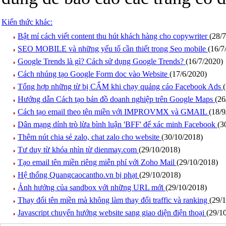
Kiến thức khác:
Bật mí cách viết content thu hút khách hàng cho copywriter
(28/
SEO MOBILE và những yếu tố cần thiết trong Seo mobile
(16/7
Google Trends là gì? Cách sử dụng Google Trends?
(16/7/2020)
Cách nhúng tạo Google Form doc vào Website
(17/6/2020)
Tổng hợp những từ bị CẤM khi chạy quảng cáo Facebook Ads
Hướng dẫn Cách tạo bản đồ doanh nghiệp trên Google Maps
(26
Cách tạo email theo tên miền với IMPROVMX và GMAIL
(18/9
Dân mạng dính trò lừa bình luận 'BFF' để xác minh Facebook
(3
Thêm nút chia sẻ zalo, chat zalo cho website
(30/10/2018)
Tư duy từ khóa nhìn từ dienmay.com
(29/10/2018)
Tạo email tên miền riêng miễn phí với Zoho Mail
(29/10/2018)
Hệ thống Quangcaocantho.vn bị phạt
(29/10/2018)
Ảnh hưởng của sandbox với những URL mới
(29/10/2018)
Thay đổi tên miền mà không làm thay đổi traffic và ranking
(29/
Javascript chuyển hướng website sang giao diện điện thoại
(29/1