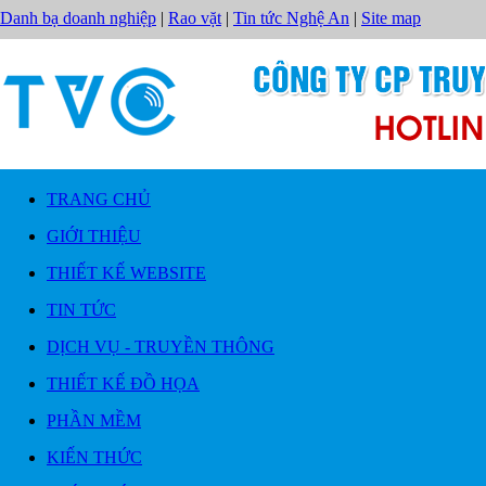
Danh bạ doanh nghiệp
|
Rao vặt
|
Tin tức Nghệ An
|
Site map
TRANG CHỦ
GIỚI THIỆU
THIẾT KẾ WEBSITE
TIN TỨC
DỊCH VỤ - TRUYỀN THÔNG
THIẾT KẾ ĐỒ HỌA
PHẦN MỀM
KIẾN THỨC