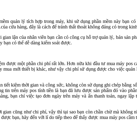
ềm quản lý tích hợp trong máy, khi sử dụng phần mềm này bạn có 
của cửa hàng, đây là cách để tránh thất thoát không đáng có trong kin
vi gian lận của nhân viên bạn cần có công cụ hỗ trợ quản lý, bán sản p
y bạn có thể dễ dàng kiểm soát được.
 kiệm được một phần chi phí rất lớn. Hơn nữa khi đầu tư mua máy pos 
y mua mới thiết bị khác, như vậy chi phí sử dụng được cho việc quản
n tiết kiệm thời gian và công sức, không còn sử dụng ghi chép bằng sổ
g tin trên máy pos tính tiền là bạn đã lưu được sản phẩm đó vào ph
hàng, bạn chỉ việc tạo đơn ngày trên máy và ấn thanh toán, ngay lập 
ời gian cũng như chi phí, vậy thì tại sao bạn còn chần chừ mà không 
được bạn, hãy đến với lí do tiếp theo để thấy được mua máy pos cầm t