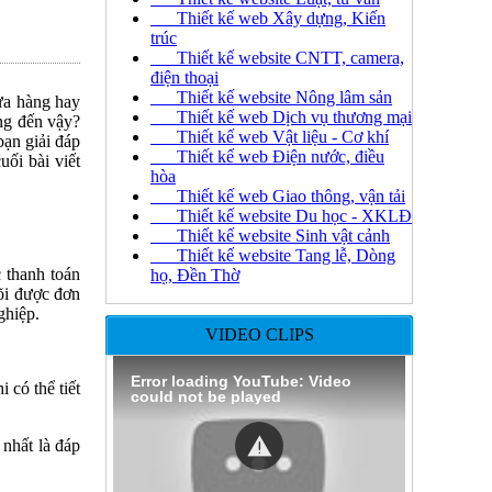
Thiết kế web Xây dựng, Kiến
trúc
Thiết kế website CNTT, camera,
điện thoại
Thiết kế website Nông lâm sản
cửa hàng hay
Thiết kế web Dịch vụ thương mại
ng đến vậy?
Thiết kế web Vật liệu - Cơ khí
ạn giải đáp
Thiết kế web Điện nước, điều
uối bài viết
hòa
Thiết kế web Giao thông, vận tải
Thiết kế website Du học - XKLĐ
Thiết kế website Sinh vật cảnh
Thiết kế website Tang lễ, Dòng
c thanh toán
họ, Đền Thờ
dõi được đơn
ghiệp.
VIDEO CLIPS
Error loading YouTube: Video
 có thể tiết
could not be played
nhất là đáp