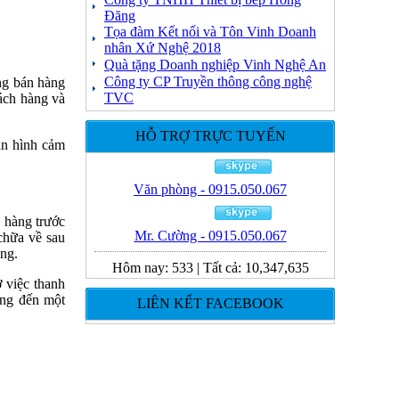
Đăng
Tọa đàm Kết nối và Tôn Vinh Doanh
nhân Xứ Nghệ 2018
Quà tặng Doanh nghiệp Vinh Nghệ An
Công ty CP Truyền thông công nghệ
ng bán hàng
TVC
hách hàng và
HỖ TRỢ TRỰC TUYẾN
àn hình cảm
Văn phòng - 0915.050.067
 hàng trước
Mr. Cường - 0915.050.067
 chữa về sau
àng.
Hôm nay:
533
|
Tất cả:
10,347,635
 việc thanh
ang đến một
LIÊN KẾT FACEBOOK