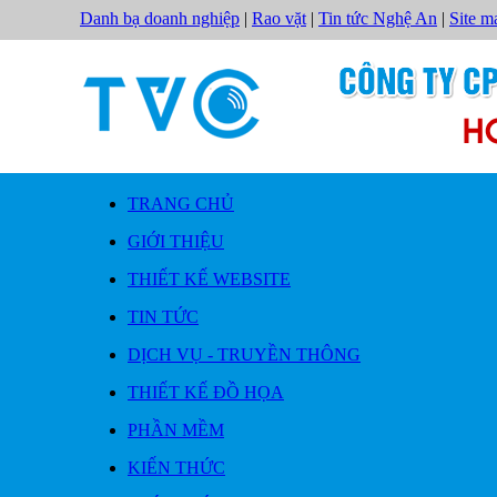
Danh bạ doanh nghiệp
|
Rao vặt
|
Tin tức Nghệ An
|
Site m
TRANG CHỦ
GIỚI THIỆU
THIẾT KẾ WEBSITE
TIN TỨC
DỊCH VỤ - TRUYỀN THÔNG
THIẾT KẾ ĐỒ HỌA
PHẦN MỀM
KIẾN THỨC