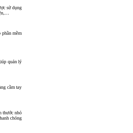
được sử dụng
iện,…
ợp phần mềm
iúp quản lý
àng cầm tay
ch thước nhỏ
nhanh chóng