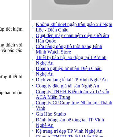
Không khí noel ngập tràn giáo xứ Nghi
úp tiết kiệm
Lộc - Diễn Châu
Quạt đèn máy chăn nệm điện sưởi ấm
Hàn Quốc
ng thích với
Cửa hàng đồng hồ thời trang Bình
o và báo cáo
Minh Watch Store
Thiết bị bảo hộ lao động tại TP Vinh
Nghệ An
Doanh nghiệp tư nhân Diệu Châu
Nghệ An
ng thiết bị
Dịch vụ tang lễ tại TP Vinh Nghệ An
Công ty đấu giá tài sản Nghệ An
Công ty TNHH Kiểm toán và Tư vấn
iúp bạn nhận
ACA Miền Trung
Công ty CP Cung ứng Nhân lực Thành
Vinh
Gia Hào Studio
Đánh bóng sàn bê tông tại TP Vinh
Nghệ An
Kệ trang trí đẹp TP Vinh Nghệ An
Công ty TNHH Thiết bị bếp Hồng