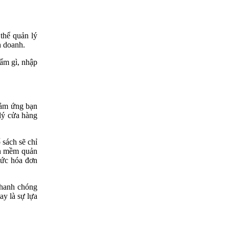
thể quản lý
h doanh.
hẩm gì, nhập
cảm ứng bạn
 lý cửa hàng
 sách sẽ chỉ
ần mềm quản
tức hóa đơn
nhanh chóng
ay là sự lựa