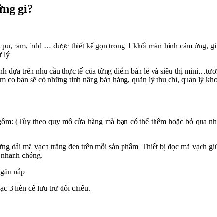
ững gì?
cpu, ram, hdd … được thiết kế gọn trong 1 khối màn hình cảm ứng, gi
ử lý
h dựa trên nhu cầu thực tế của từng điểm bán lẻ và siêu thị mini…tươ
 cơ bản sẽ có những tính năng bán hàng, quản lý thu chi, quản lý kh
o gồm: (Tùy theo quy mô cửa hàng mà bạn có thể thêm hoặc bỏ qua nhữ
ững dải mã vạch trắng đen trên mỗi sản phẩm. Thiết bị đọc mã vạch g
h nhanh chóng.
ngăn nắp
ặc 3 liên để lưu trữ đối chiếu.