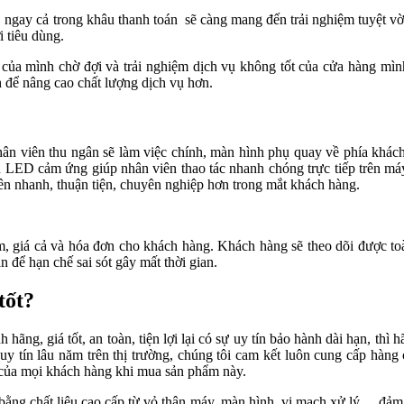
, ngay cả trong khâu thanh toán sẽ càng mang đến trải nghiệm tuyệt v
i tiêu dùng.
 của mình chờ đợi và trải nghiệm dịch vụ không tốt của cửa hàng mìn
h để nâng cao chất lượng dịch vụ hơn.
n viên thu ngân sẽ làm việc chính, màn hình phụ quay về phía khách
n LED cảm ứng giúp nhân viên thao tác nhanh chóng trực tiếp trên m
ên nhanh, thuận tiện, chuyên nghiệp hơn trong mắt khách hàng.
m, giá cả và hóa đơn cho khách hàng. Khách hàng sẽ theo dõi được to
n để hạn chế sai sót gây mất thời gian.
tốt?
ãng, giá tốt, an toàn, tiện lợi lại có sự uy tín bảo hành dài hạn, thì 
tín lâu năm trên thị trường, chúng tôi cam kết luôn cung cấp hàng 
m của mọi khách hàng khi mua sản phẩm này.
g chất liệu cao cấp từ vỏ thân máy, màn hình, vi mạch xử lý… đảm