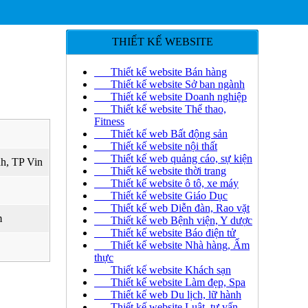
THIẾT KẾ WEBSITE
Thiết kế website Bán hàng
Thiết kế website Sở ban ngành
Thiết kế website Doanh nghiệp
Thiết kế website Thể thao,
Fitness
Thiết kế web Bất động sản
Thiết kế website nội thất
Thiết kế web quảng cáo, sự kiện
h, TP Vin
Thiết kế website thời trang
Thiết kế website ô tô, xe máy
Thiết kế website Giáo Dục
Thiết kế web Diễn đàn, Rao vặt
m
Thiết kế web Bệnh viện, Y dược
Thiết kế website Báo điện tử
Thiết kế website Nhà hàng, Ẩm
thực
Thiết kế website Khách sạn
Thiết kế website Làm đẹp, Spa
Thiết kế web Du lịch, lữ hành
Thiết kế website Luật, tư vấn