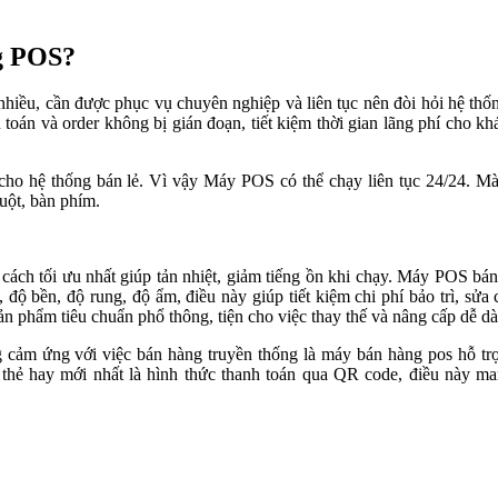
ng POS?
hiều, cần được phục vụ chuyên nghiệp và liên tục nên đòi hỏi hệ thố
nh toán và order không bị gián đoạn, tiết kiệm thời gian lãng phí cho k
cho hệ thống bán lẻ. Vì vậy Máy POS có thể chạy liên tục 24/24. M
uột, bàn phím.
cách tối ưu nhất giúp tản nhiệt, giảm tiếng ồn khi chạy. Máy POS bán
độ bền, độ rung, độ ẩm, điều này giúp tiết kiệm chi phí bảo trì, sửa
n phẩm tiêu chuẩn phổ thông, tiện cho việc thay thế và nâng cấp dễ d
 cảm ứng với việc bán hàng truyền thống là máy bán hàng pos hỗ trợ
 thẻ hay mới nhất là hình thức thanh toán qua QR code, điều này m