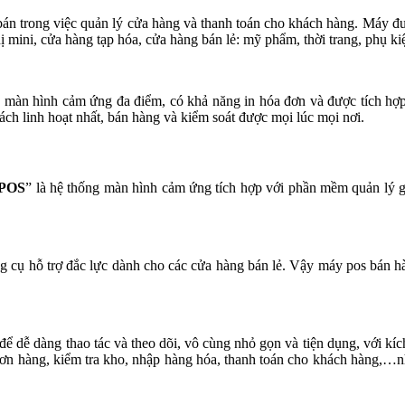
i bán trong việc quản lý cửa hàng và thanh toán cho khách hàng. Máy 
ị mini, cửa hàng tạp hóa, cửa hàng bán lẻ: mỹ phẩm, thời trang, phụ k
ó màn hình cảm ứng đa điểm, có khả năng in hóa đơn và được tích h
cách linh hoạt nhất, bán hàng và kiểm soát được mọi lúc mọi nơi.
 POS
” là hệ thống màn hình cảm ứng tích hợp với phần mềm quản lý g
ng cụ hỗ trợ đắc lực dành cho các cửa hàng bán lẻ. Vậy máy pos bán h
để dễ dàng thao tác và theo dõi, vô cùng nhỏ gọn và tiện dụng, với kí
 đơn hàng, kiểm tra kho, nhập hàng hóa, thanh toán cho khách hàng,…