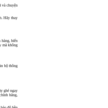
ời và chuyện
h. Hãy thay
 hàng, hiển
áy mà không
àn bộ thông
hãy ghé ngay
chính hãng,
 bảo độ bền