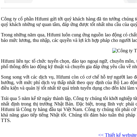
Công ty cổ phần Hifumi gửi tới quý khách hàng đã tin tưởng chúng t
quý khách những sự quan tâm, đáp ứng được tốt nhất nhu cầu của qu
Trong những năm qua, Hifumi luôn cung ứng nguồn lao động có chất 
bảo mức lương, thu nhập, các quyền và lợi ích hợp pháp cho người lao
Hifumi liên tục tổ chức tuyển chọn, đào tạo ngoại ngữ, chuyên môn, 
phổ thông đến lao động kỹ thuật và chuyên gia đáp ứng yêu cầu về nh
Song song với các dịch vụ, Hifumi còn có cơ chế hỗ trợ người lao đ
hướng, với mức phí dịch vụ thấp nhất theo quy định của Bộ Lao độ
điều kiện và quản lý tốt nhất từ quá trình tuyển dụng cho đến khi làm 
Trải qua 5 năm kể từ ngày thành lập, Công ty chúng tôi khởi nghiệp t
nhất định trong thị trường Nhật Bản. Đặc biệt, trong lĩnh vực phá
Hifumi là Công ty hàng đầu tại Việt Nam. Công ty chúng tôi phái c
khả năng giao tiếp tiếng Nhật tốt. Chúng tôi đảm bảo tuân thủ phá
TTS.
<< Thiết kế websi