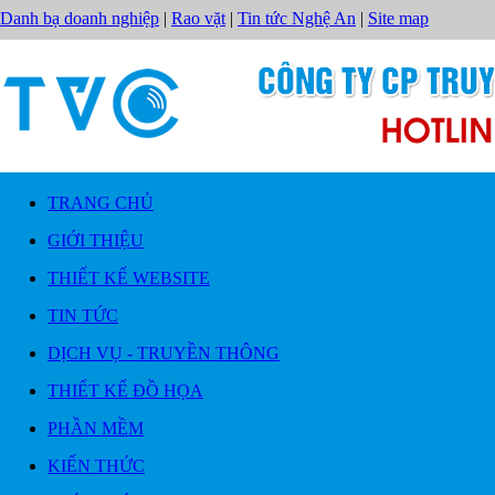
Danh bạ doanh nghiệp
|
Rao vặt
|
Tin tức Nghệ An
|
Site map
TRANG CHỦ
GIỚI THIỆU
THIẾT KẾ WEBSITE
TIN TỨC
DỊCH VỤ - TRUYỀN THÔNG
THIẾT KẾ ĐỒ HỌA
PHẦN MỀM
KIẾN THỨC