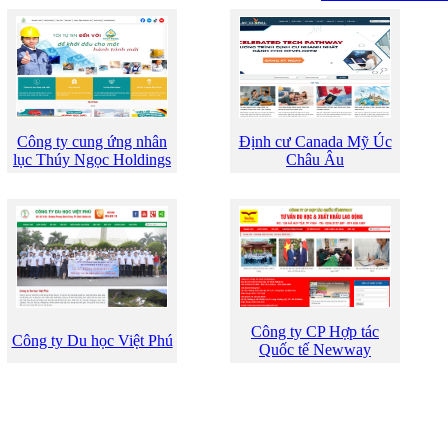
Công ty cung ứng nhân
Định cư Canada Mỹ Úc
lục Thúy Ngọc Holdings
Châu Âu
Công ty CP Hợp tác
Công ty Du học Việt Phú
Quốc tế Newway