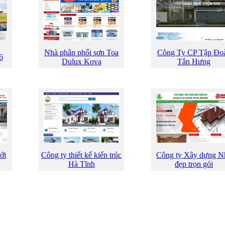
Nhà phân phối sơn Toa
Công Ty CP Tập Đo
6
Dulux Kova
Tân Hưng
ới
Công ty thiết kế kiến trúc
Công ty Xây dựng N
Hà Tĩnh
đẹp trọn gói