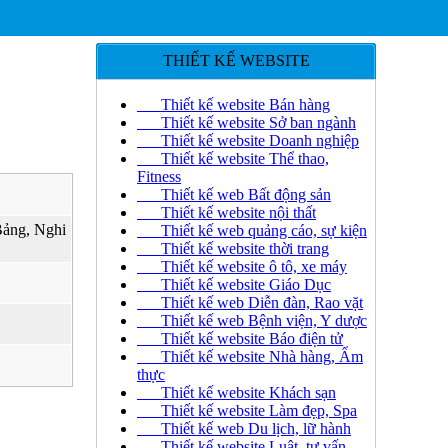
THIẾT KẾ WEBSITE
Thiết kế website Bán hàng
Thiết kế website Sở ban ngành
Thiết kế website Doanh nghiệp
Thiết kế website Thể thao,
Fitness
Thiết kế web Bất động sản
Thiết kế website nội thất
ảng, Nghi
Thiết kế web quảng cáo, sự kiện
Thiết kế website thời trang
Thiết kế website ô tô, xe máy
Thiết kế website Giáo Dục
Thiết kế web Diễn đàn, Rao vặt
Thiết kế web Bệnh viện, Y dược
Thiết kế website Báo điện tử
Thiết kế website Nhà hàng, Ẩm
thực
Thiết kế website Khách sạn
Thiết kế website Làm đẹp, Spa
Thiết kế web Du lịch, lữ hành
Thiết kế website Luật, tư vấn