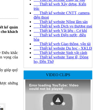
Thiết kế web Xây dựng, Kiến
trúc
Thiết kế website CNTT, camera,
điện thoại
Thiết kế website Nông lâm sản
Thiết kế web Dịch vụ thương mại
iết kế quán
Thiết kế web Vật liệu - Cơ khí
i cho khách
Thiết kế web Điện nước, điều
hòa
Thiết kế web Giao thông, vận tải
Thiết kế website Du học - XKLĐ
y Điêu khắc
Thiết kế website Sinh vật cảnh
ện vọng của
Thiết kế website Tang lễ, Dòng
họ, Đền Thờ
này giúp quý
VIDEO CLIPS
 được những
Error loading YouTube: Video
could not be played