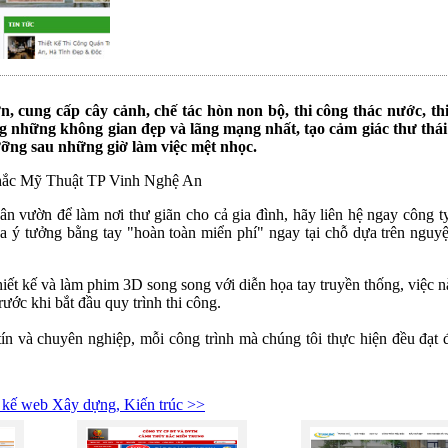
n, cung cấp cây cảnh, chế tác hòn non bộ, thi công thác nước, th
g những không gian đẹp và lãng mạng nhất, tạo cảm giác thư thá
ưỡng sau những giờ làm việc mệt nhọc.
ắc Mỹ Thuật TP Vinh Nghệ An
 vườn để làm nơi thư giãn cho cả gia đình, hãy liên hệ ngay công t
a ý tưởng bằng tay "hoàn toàn miển phí" ngay tại chỗ dựa trên nguy
ết kế và làm phim 3D song song với diễn họa tay truyền thống, việc 
ớc khi bắt đầu quy trình thi công.
ín và chuyên nghiệp, mỗi công trình mà chúng tôi thực hiện đều đạt
 kế web Xây dựng, Kiến trúc >>