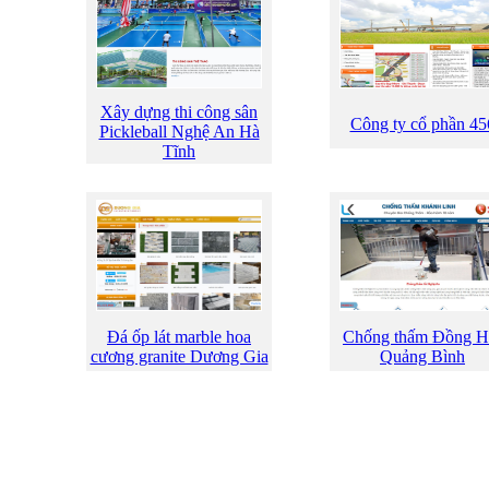
Xây dựng thi công sân
Công ty cổ phần 45
Pickleball Nghệ An Hà
Tĩnh
Đá ốp lát marble hoa
Chống thấm Đồng H
cương granite Dương Gia
Quảng Bình