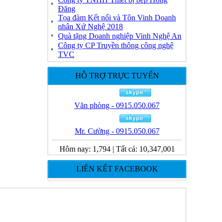
Đăng
Tọa đàm Kết nối và Tôn Vinh Doanh
nhân Xứ Nghệ 2018
Quà tặng Doanh nghiệp Vinh Nghệ An
Công ty CP Truyền thông công nghệ
TVC
HỖ TRỢ TRỰC TUYẾN
Văn phòng - 0915.050.067
Mr. Cường - 0915.050.067
Hôm nay:
1,794
|
Tất cả:
10,347,001
LIÊN KẾT FACEBOOK