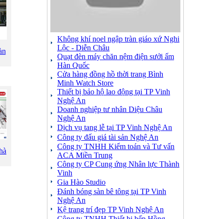
Không khí noel ngập tràn giáo xứ Nghi
Lộc - Diễn Châu
àn
Quạt đèn máy chăn nệm điện sưởi ấm
Hàn Quốc
Cửa hàng đồng hồ thời trang Bình
Minh Watch Store
Thiết bị bảo hộ lao động tại TP Vinh
Nghệ An
Doanh nghiệp tư nhân Diệu Châu
Nghệ An
Dịch vụ tang lễ tại TP Vinh Nghệ An
Công ty đấu giá tài sản Nghệ An
Công ty TNHH Kiểm toán và Tư vấn
hà
ACA Miền Trung
Công ty CP Cung ứng Nhân lực Thành
Vinh
Gia Hào Studio
Đánh bóng sàn bê tông tại TP Vinh
Nghệ An
Kệ trang trí đẹp TP Vinh Nghệ An
Công ty TNHH Thiết bị bếp Hồng