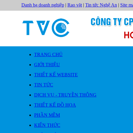
Danh bạ doanh nghiệp
|
Rao vặt
|
Tin tức Nghệ An
|
Site m
TRANG CHỦ
GIỚI THIỆU
THIẾT KẾ WEBSITE
TIN TỨC
DỊCH VỤ - TRUYỀN THÔNG
THIẾT KẾ ĐỒ HỌA
PHẦN MỀM
KIẾN THỨC