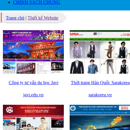
CHÍNH SÁCH CHUNG
Trang chủ
|
Thiết kế Website
Công ty tư vấn du học Javi
Thời trang Hàn Quốc Sarakorea
javi.edu.vn
sarakorea.vn