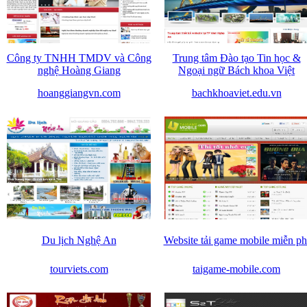
Công ty TNHH TMDV và Công
Trung tâm Đào tạo Tin học &
nghệ Hoàng Giang
Ngoại ngữ Bách khoa Việt
hoanggiangvn.com
bachkhoaviet.edu.vn
Du lịch Nghệ An
Website tải game mobile miễn ph
tourviets.com
taigame-mobile.com