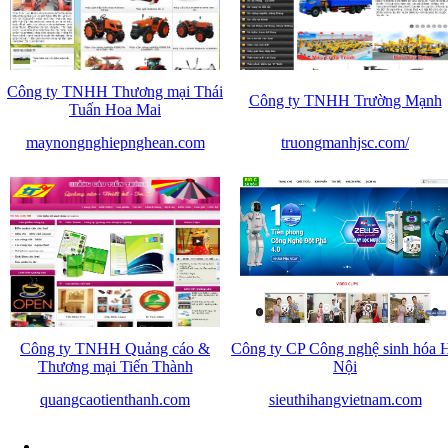
Công ty TNHH Thương mại Thái
Công ty TNHH Trường Mạnh
Tuấn Hoa Mai
maynongnghiepnghean.com
truongmanhjsc.com/
Công ty TNHH Quảng cáo &
Công ty CP Công nghệ sinh hóa 
Thương mại Tiến Thành
Nội
quangcaotienthanh.com
sieuthihangvietnam.com