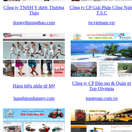
Công ty TNHH Y dược Thương
Công ty CP Giải Pháp Công Ngh
Thảo
T.S.C
dongythuongthao.com
tscvietnam.vn/
Công ty CP Đào tạo & Quản trị
Hàng hiệu nhập từ Mỹ
Top Olympia
hanghieunhapmy.com
topgroup.com.vn