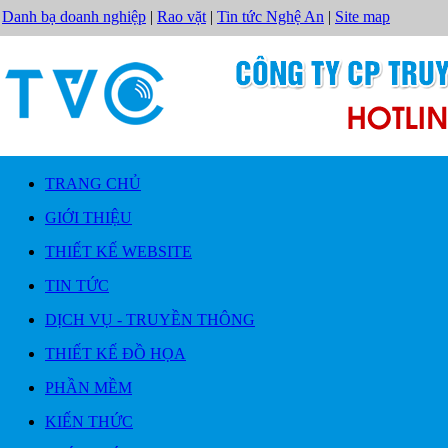
Danh bạ doanh nghiệp
|
Rao vặt
|
Tin tức Nghệ An
|
Site map
TRANG CHỦ
GIỚI THIỆU
THIẾT KẾ WEBSITE
TIN TỨC
DỊCH VỤ - TRUYỀN THÔNG
THIẾT KẾ ĐỒ HỌA
PHẦN MỀM
KIẾN THỨC