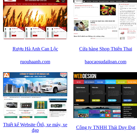
Rượu Hà Anh Can Lộc
Cửa hàng Shop Thiên Thai
ruouhaanh.com
baocaosudailoan.com
Thiết kế Website Ôtô, xe máy, xe
Công ty TNHH Thái Duy Đạt
đạp